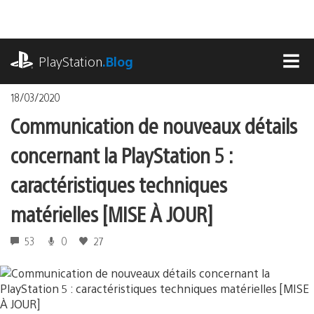
Accéder
au
contenu
playstation.com
PlayStation
.Blog
MEN
18/03/2020
Communication de nouveaux détails
concernant la PlayStation 5 :
caractéristiques techniques
matérielles [MISE À JOUR]
53
0
27