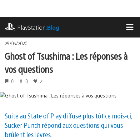
Accéder
au
contenu
playstation.com
PlayStation
.Blog
MEN
29/05/2020
Ghost of Tsushima : Les réponses à
vos questions
0
0
21
Suite au State of Play diffusé plus tôt ce mois-ci,
Sucker Punch répond aux questions qui vous
brûlent les lèvres.