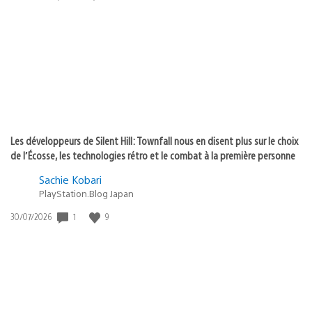
de
publication
:
Les développeurs de Silent Hill: Townfall nous en disent plus sur le choix
de l’Écosse, les technologies rétro et le combat à la première personne
Sachie Kobari
PlayStation.Blog Japan
Date
1
9
30/07/2026
de
publication
: