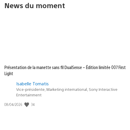
News du moment
Présentation de la manette sans fil DualSense – Édition limitée 007 First
Light
Isabelle Tomatis
Vice-présidente, Marketing international, Sony Interactive
Entertainment
Date
34
08/04/2026
de
publication
: