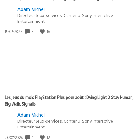
Adam Michel
Directeur Jeux-services, Contenu, Sony Interactive
Entertainment
Date
3
16
15/07/2026
de
publication
:
Les jeux du mois PlayStation Plus pour août : Dying Light 2 Stay Human,
Big Walk, Signalis
Adam Michel
Directeur Jeux-services, Contenu, Sony Interactive
Entertainment
Date
1
13
28/07/2026