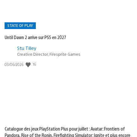
STATE OF PLAY
Until Dawn 2 arrive sur PS5 en 2027
Postée
Stu Tilley
dans
Creative Director, Firesprite Games
:
Date
16
03/06/2026
state
de
of
publication
:
play
Catalogue des jeux PlayStation Plus pour juillet : Avatar: Frontiers of
Pandora, Rise of the Ronin, Firefighting Simulator: Ignite et plus encore