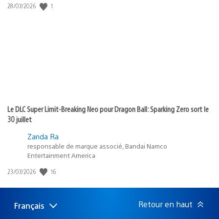
Date
1
28/07/2026
de
publication
:
Le DLC Super Limit-Breaking Neo pour Dragon Ball: Sparking Zero sort le
30 juillet
Zanda Ra
responsable de marque associé, Bandai Namco
Entertainment America
Date
16
23/07/2026
de
publication
:
Retour en haut
Français
Choisir
Région
une
actuelle