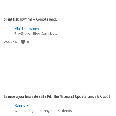
Silent Hill: Townfall – Compte rendu
Phil Hornshaw
PlayStation Blog Contributor
Date
11
29/07/2026
de
publication
:
La mise à jour finale de Ball x Pit, The Naturalist Update, arrive le 6 août
Kenny Sun
Game Designer, Kenny Sun & Friends