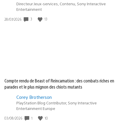
Directeur Jeux-services, Contenu, Sony Interactive
Entertainment
Date
3
13
28/07/2026
de
publication
:
Compte rendu de Beast of Reincarnation : des combats riches en
parades et le plus mignon des chiots mutants
Corey Brotherson
PlayStation Blog Contributor, Sony Interactive
Entertainment Europe
Date
1
10
03/08/2026
de
publication