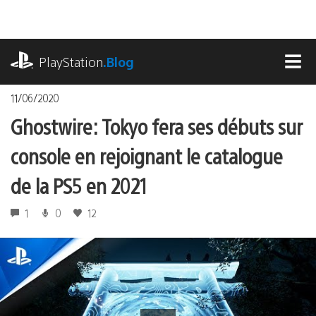
Accéder
au
contenu
playstation.com
PlayStation
.Blog
MEN
11/06/2020
Ghostwire: Tokyo fera ses débuts sur
console en rejoignant le catalogue
de la PS5 en 2021
1
0
12