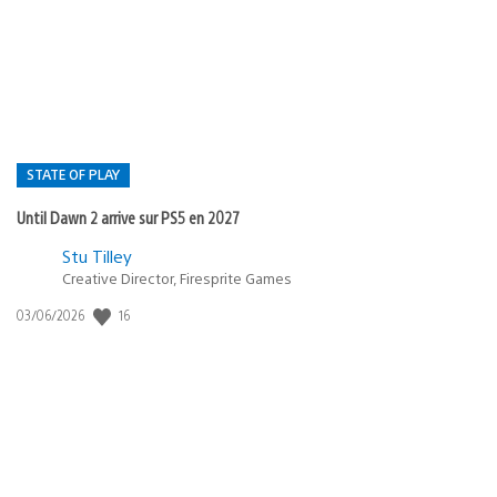
de
publication
:
STATE OF PLAY
Until Dawn 2 arrive sur PS5 en 2027
Postée
Stu Tilley
dans
Creative Director, Firesprite Games
:
Date
16
03/06/2026
state
de
of
publication
:
play