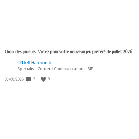
:
Choix des joueurs : Votez pour votre nouveau jeu préféré de juillet 2026
O’Dell Harmon Jr.
Specialist, Content Communications, SIE
Date
2
9
03/08/2026
de
publication
: