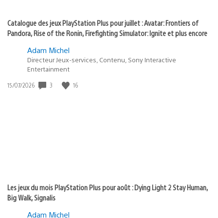
Catalogue des jeux PlayStation Plus pour juillet : Avatar: Frontiers of
Pandora, Rise of the Ronin, Firefighting Simulator: Ignite et plus encore
Adam Michel
Directeur Jeux-services, Contenu, Sony Interactive
Entertainment
Date
3
16
15/07/2026
de
publication
:
Les jeux du mois PlayStation Plus pour août : Dying Light 2 Stay Human,
Big Walk, Signalis
Adam Michel