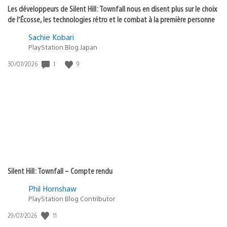
Les développeurs de Silent Hill: Townfall nous en disent plus sur le choix
de l’Écosse, les technologies rétro et le combat à la première personne
Sachie Kobari
PlayStation.Blog Japan
Date
1
9
30/07/2026
de
publication
:
Silent Hill: Townfall – Compte rendu
Phil Hornshaw
PlayStation Blog Contributor
Date
11
29/07/2026
de