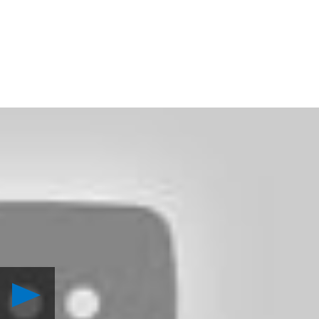
Lancer
la
vidéo