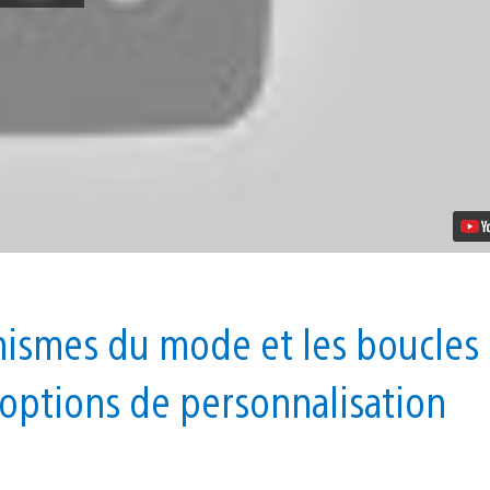
Déclassification
des
War
Zones
de
Marvel’s
Avengers
nismes du mode et les boucles
 options de personnalisation