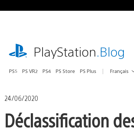
Accéder
au
contenu
playstation.com
PlayStation
.Blog
PS5
PS VR2
PS4
PS Store
PS Plus
Français
Choisir
Région
une
actuelle
région
:
24/06/2020
Déclassification d