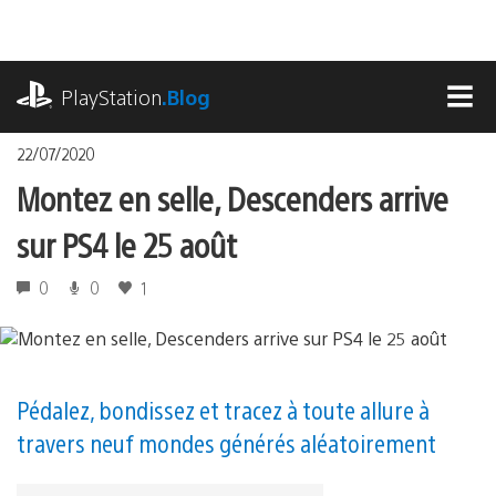
Accéder
au
contenu
playstation.com
PlayStation
.Blog
MEN
22/07/2020
Montez en selle, Descenders arrive
sur PS4 le 25 août
0
0
1
Pédalez, bondissez et tracez à toute allure à
travers neuf mondes générés aléatoirement