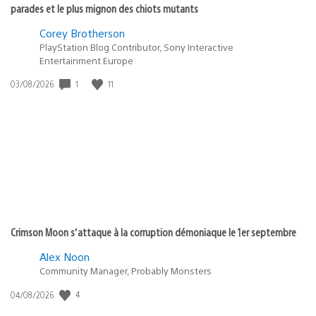
parades et le plus mignon des chiots mutants
Corey Brotherson
PlayStation Blog Contributor, Sony Interactive
Entertainment Europe
Date
1
11
03/08/2026
de
publication
:
Crimson Moon s’attaque à la corruption démoniaque le 1er septembre
Alex Noon
Community Manager, Probably Monsters
Date
4
04/08/2026
de