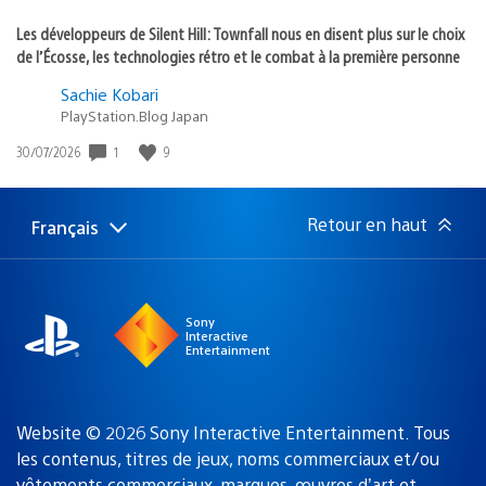
Les développeurs de Silent Hill: Townfall nous en disent plus sur le choix
de l’Écosse, les technologies rétro et le combat à la première personne
Sachie Kobari
PlayStation.Blog Japan
Date
1
9
30/07/2026
de
publication
:
Retour en haut
Français
Choisir
Région
une
actuelle
région
:
Sony
Interactive
Entertainment
Website © 2026 Sony Interactive Entertainment. Tous
les contenus, titres de jeux, noms commerciaux et/ou
vêtements commerciaux, marques, œuvres d’art et