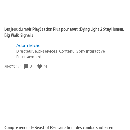
Les jeux du mois PlayStation Plus pour août : Dying Light 2 Stay Human,
Big Walk, Signalis
Adam Michel
Directeur Jeux-services, Contenu, Sony Interactive
Entertainment
Date
3
14
28/07/2026
de
publication
:
Compte rendu de Beast of Reincarnation : des combats riches en