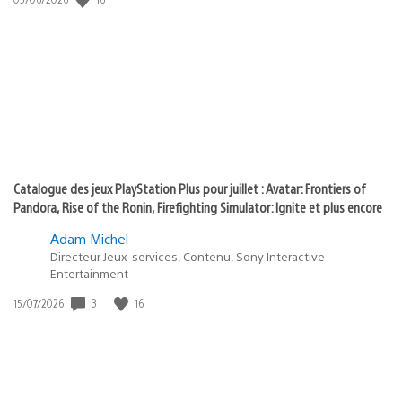
state
de
of
publication
:
play
Catalogue des jeux PlayStation Plus pour juillet : Avatar: Frontiers of
Pandora, Rise of the Ronin, Firefighting Simulator: Ignite et plus encore
Adam Michel
Directeur Jeux-services, Contenu, Sony Interactive
Entertainment
Date
3
16
15/07/2026
de
publication
: