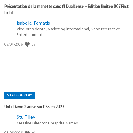
Présentation de la manette sans fil DualSense – Édition limitée 007 First
Light
Isabelle Tomatis
Vice-présidente, Marketing international, Sony Interactive
Entertainment
Date
35
08/04/2026
de
publication
:
STATE OF PLAY
Until Dawn 2 arrive sur PS5 en 2027
Postée
Stu Tilley
dans
Creative Director, Firesprite Games
:
Date
16
03/06/2026