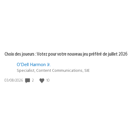
publication
:
Choix des joueurs : Votez pour votre nouveau jeu préféré de juillet 2026
O’Dell Harmon Jr.
Specialist, Content Communications, SIE
Date
2
10
03/08/2026
de
publication
: