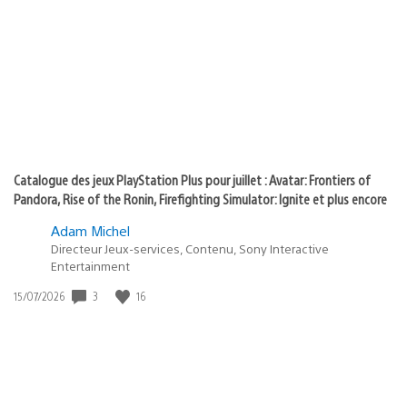
de
of
publication
:
play
Catalogue des jeux PlayStation Plus pour juillet : Avatar: Frontiers of
Pandora, Rise of the Ronin, Firefighting Simulator: Ignite et plus encore
Adam Michel
Directeur Jeux-services, Contenu, Sony Interactive
Entertainment
Date
3
16
15/07/2026
de
publication
: