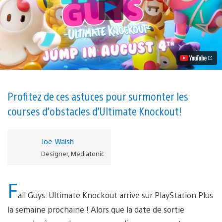
Lancer
la
vidéo
Fall
Guys
:
comment
survivre
aux
défis
de
Profitez de ces astuces pour surmonter les
cette
courses d’obstacles d’Ultimate Knockout !
compétition
grandeur
nature
Joe Walsh
Designer, Mediatonic
F
all Guys: Ultimate Knockout arrive sur PlayStation Plus
la semaine prochaine ! Alors que la date de sortie