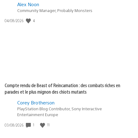
Alex Noon
Community Manager, Probably Monsters
Date
4
04/08/2026
de
publication
:
Compte rendu de Beast of Reincarnation : des combats riches en
parades et le plus mignon des chiots mutants
Corey Brotherson
PlayStation Blog Contributor, Sony Interactive
Entertainment Europe
Date
1
11
03/08/2026
de
publication