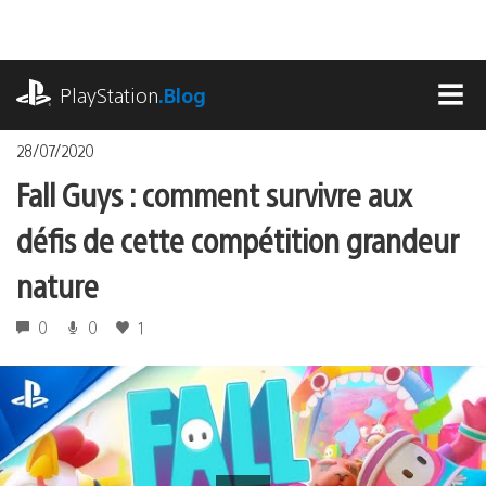
Accéder
au
contenu
playstation.com
PlayStation
.Blog
MEN
28/07/2020
Fall Guys : comment survivre aux
défis de cette compétition grandeur
nature
0
0
1