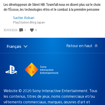
Les développeurs de Silent Hill: Townfall nous en disent plus sur le choix
de l’Écosse, les technologies rétro et le combat à la première personne
Sachie Kobari
PlayStation.Blog Japan
Date
1
9
30/07/2026
de
publication
:
Retour en haut
Français
Choisir
Région
une
actuelle
région
:
Sony
Interactive
Entertainment
Website © 2026 Sony Interactive Entertainment. Tous
les contenus, titres de jeux, noms commerciaux et/ou
vêtements commerciaux, marques, œuvres d’art et