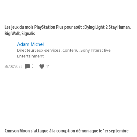
Les jeux du mois PlayStation Plus pour août : Dying Light 2 Stay Human,
Big Walk, Signalis
Adam Michel
Directeur Jeux-services, Contenu, Sony Interactive
Entertainment
Date
3
14
28/07/2026
de
publication
:
Crimson Moon s’attaque à la corruption démoniaque le 1er septembre