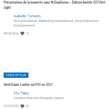
Présentation de la manette sans fil DualSense – Édition limitée 007 First
Light
Isabelle Tomatis
Vice-présidente, Marketing international, Sony Interactive
Entertainment
Date
35
08/04/2026
de
publication
:
STATE OF PLAY
Until Dawn 2 arrive sur PS5 en 2027
Postée
Stu Tilley
dans
Creative Director, Firesprite Games
:
Date
16
03/06/2026
state