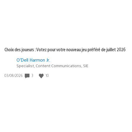
:
Choix des joueurs : Votez pour votre nouveau jeu préféré de juillet 2026
O’Dell Harmon Jr.
Specialist, Content Communications, SIE
Date
3
10
03/08/2026
de
publication
: