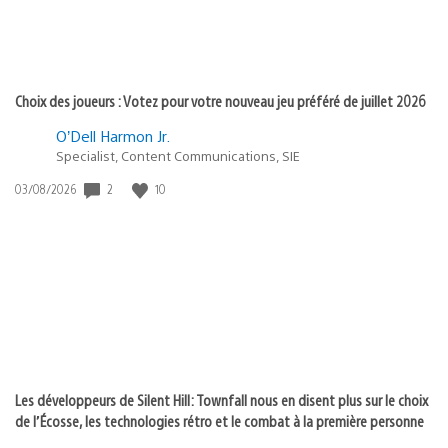
Choix des joueurs : Votez pour votre nouveau jeu préféré de juillet 2026
O’Dell Harmon Jr.
Specialist, Content Communications, SIE
Date
2
10
03/08/2026
de
publication
:
Les développeurs de Silent Hill: Townfall nous en disent plus sur le choix
de l’Écosse, les technologies rétro et le combat à la première personne