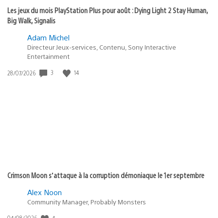
Les jeux du mois PlayStation Plus pour août : Dying Light 2 Stay Human,
Big Walk, Signalis
Adam Michel
Directeur Jeux-services, Contenu, Sony Interactive
Entertainment
Date
3
14
28/07/2026
de
publication
:
Crimson Moon s’attaque à la corruption démoniaque le 1er septembre
Alex Noon
Community Manager, Probably Monsters
Date
4
04/08/2026