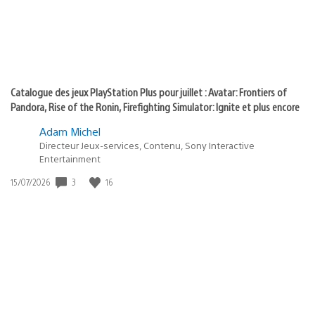
Catalogue des jeux PlayStation Plus pour juillet : Avatar: Frontiers of
Pandora, Rise of the Ronin, Firefighting Simulator: Ignite et plus encore
Adam Michel
Directeur Jeux-services, Contenu, Sony Interactive
Entertainment
Date
3
16
15/07/2026
de
publication
: