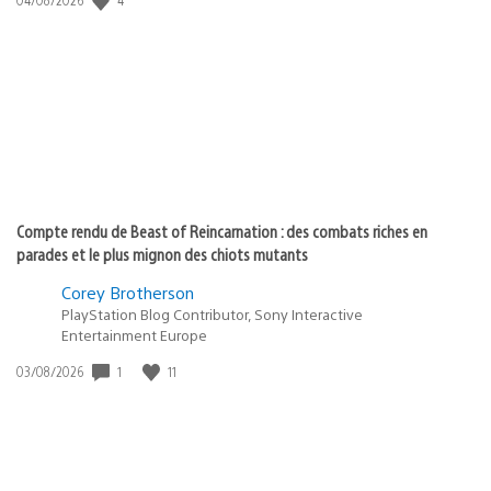
de
publication
:
Compte rendu de Beast of Reincarnation : des combats riches en
parades et le plus mignon des chiots mutants
Corey Brotherson
PlayStation Blog Contributor, Sony Interactive
Entertainment Europe
Date
1
11
03/08/2026
de
publication
: