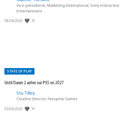
Vice-présidente, Marketing international, Sony Interactive
Entertainment
Date
35
08/04/2026
de
publication
:
STATE OF PLAY
Until Dawn 2 arrive sur PS5 en 2027
Postée
Stu Tilley
dans
Creative Director, Firesprite Games
:
Date
16
03/06/2026
state
de
of
publication
:
play