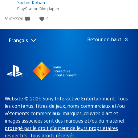
Sachie Kobari
PlayStation.Blog Japan
Date
1
9
30/07/2026
de
publication
:
Retour en haut
Français
Choisir
Région
une
actuelle
région
:
Sony
Interactive
Entertainment
Website © 2026 Sony Interactive Entertainment. Tous
les contenus, titres de jeux, noms commerciaux et/ou
vêtements commerciaux, marques, œuvres d’art et
images associées sont des marques
et/ou du matériel
protégé par le droit d’auteur de leurs propriétaires
respectifs
. Tous droits réservés.