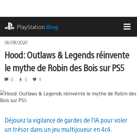
Accéder
au
contenu
playstation.com
PlayStation
.Blog
MEN
06/08/2020
Hood: Outlaws & Legends réinvente
le mythe de Robin des Bois sur PS5
0
0
9
Déjouez la vigilance de gardes de l’IA pour voler
un trésor dans un jeu multijoueur en 4c4.