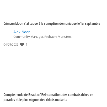
Crimson Moon s’attaque à la corruption démoniaque le 1er septembre
Alex Noon
Community Manager, Probably Monsters
Date
4
04/08/2026
de
publication
:
Compte rendu de Beast of Reincarnation : des combats riches en
parades et le plus mignon des chiots mutants