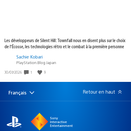
Les développeurs de Silent Hill: Townfall nous en disent plus sur le choix
de l’Écosse, les technologies rétro et le combat à la première personne
Sachie Kobari
PlayStation.Blog Japan
Date
1
9
30/07/2026
de
publication
:
Retour en haut
Français
Choisir
Région
une
actuelle
région
:
Sony
Interactive
Entertainment