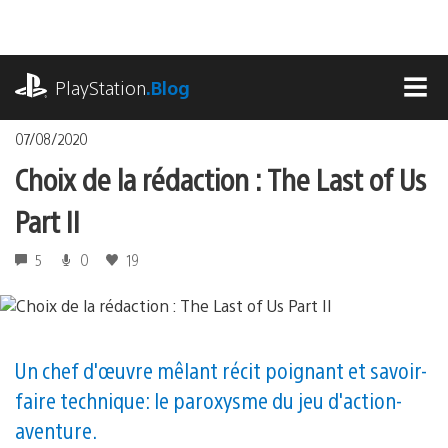
Accéder
au
contenu
playstation.com
PlayStation
.Blog
MEN
07/08/2020
Choix de la rédaction : The Last of Us
Part II
5
0
19
Un chef d'œuvre mêlant récit poignant et savoir-
faire technique : le paroxysme du jeu d'action-
aventure.