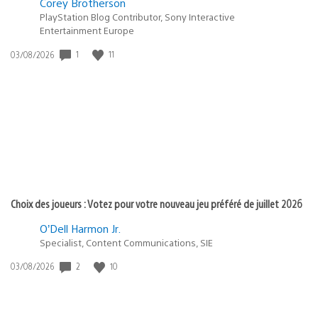
Corey Brotherson
PlayStation Blog Contributor, Sony Interactive
Entertainment Europe
Date
1
11
03/08/2026
de
publication
:
Choix des joueurs : Votez pour votre nouveau jeu préféré de juillet 2026
O’Dell Harmon Jr.
Specialist, Content Communications, SIE
Date
2
10
03/08/2026
de
publication
: