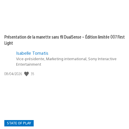
Présentation de la manette sans fil DualSense – Édition limitée 007 First
Light
Isabelle Tomatis
Vice-présidente, Marketing international, Sony Interactive
Entertainment
Date
35
08/04/2026
de
publication
:
STATE OF PLAY