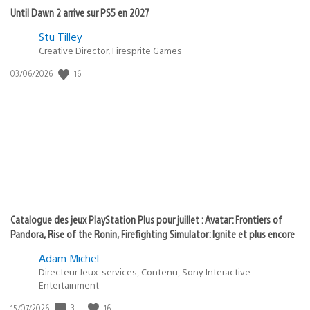
Until Dawn 2 arrive sur PS5 en 2027
Postée
Stu Tilley
dans
Creative Director, Firesprite Games
:
Date
16
03/06/2026
state
de
of
publication
:
play
Catalogue des jeux PlayStation Plus pour juillet : Avatar: Frontiers of
Pandora, Rise of the Ronin, Firefighting Simulator: Ignite et plus encore
Adam Michel
Directeur Jeux-services, Contenu, Sony Interactive
Entertainment
Date
3
16
15/07/2026