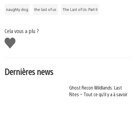
naughty dog
the last of us
The Last of Us: Part II
Cela vous a plu ?
J'aime
Dernières news
Ghost Recon Wildlands: Last
Rites – Tout ce qu’il y a à savoir