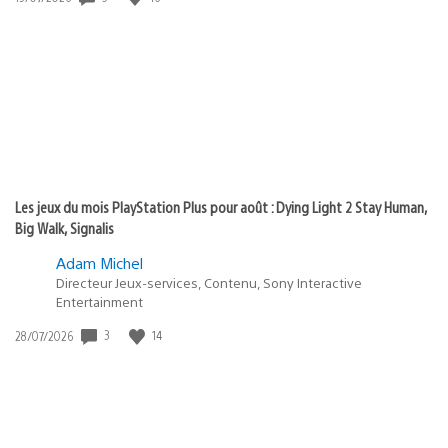
de
publication
:
Les jeux du mois PlayStation Plus pour août : Dying Light 2 Stay Human,
Big Walk, Signalis
Adam Michel
Directeur Jeux-services, Contenu, Sony Interactive
Entertainment
Date
3
14
28/07/2026
de
publication
: