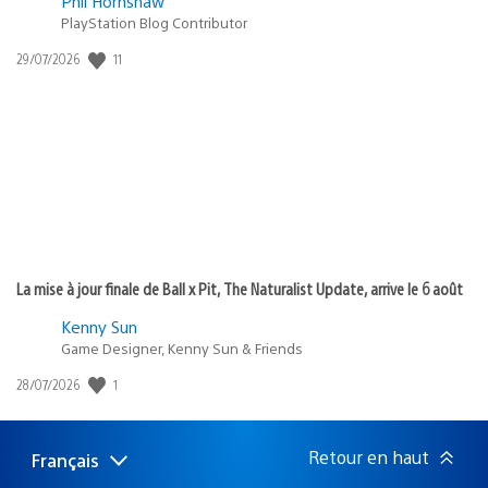
Phil Hornshaw
PlayStation Blog Contributor
Date
11
29/07/2026
de
publication
:
La mise à jour finale de Ball x Pit, The Naturalist Update, arrive le 6 août
Kenny Sun
Game Designer, Kenny Sun & Friends
Date
1
28/07/2026
de
publication
:
Retour en haut
Français
Choisir
Région
une
actuelle