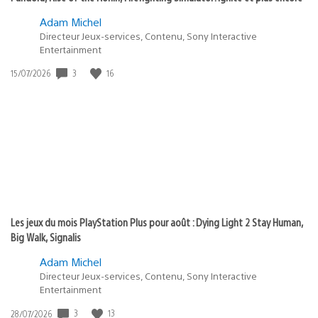
Adam Michel
Directeur Jeux-services, Contenu, Sony Interactive
Entertainment
Date
3
16
15/07/2026
de
publication
:
Les jeux du mois PlayStation Plus pour août : Dying Light 2 Stay Human,
Big Walk, Signalis
Adam Michel
Directeur Jeux-services, Contenu, Sony Interactive
Entertainment
Date
3
13
28/07/2026