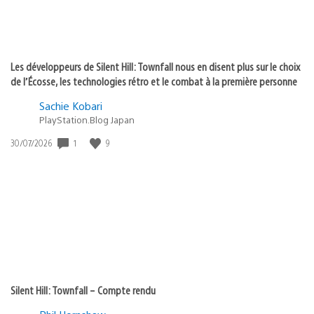
Les développeurs de Silent Hill: Townfall nous en disent plus sur le choix
de l’Écosse, les technologies rétro et le combat à la première personne
Sachie Kobari
PlayStation.Blog Japan
Date
1
9
30/07/2026
de
publication
:
Silent Hill: Townfall – Compte rendu