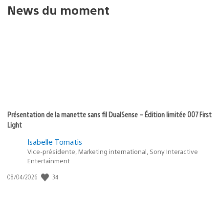
News du moment
Présentation de la manette sans fil DualSense – Édition limitée 007 First
Light
Isabelle Tomatis
Vice-présidente, Marketing international, Sony Interactive
Entertainment
Date
34
08/04/2026
de
publication
: