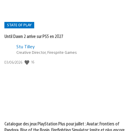
STATE OF PLAY
Until Dawn 2 arrive sur PS5 en 2027
Postée
Stu Tilley
dans
Creative Director, Firesprite Games
:
Date
16
03/06/2026
state
de
of
publication
:
play
Catalogue des jeux PlayStation Plus pour juillet : Avatar: Frontiers of
Pandora, Rise of the Ronin, Firefighting Simulator: Ignite et plus encore