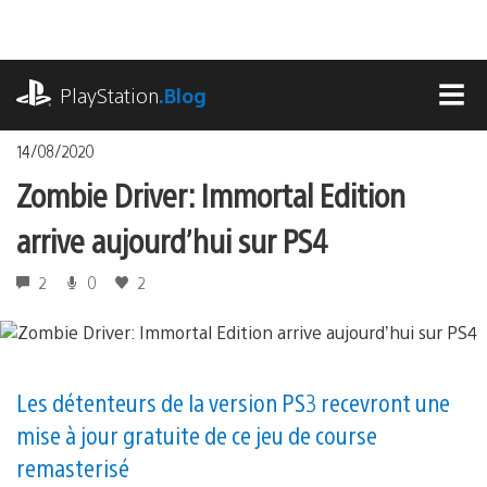
Accéder
au
contenu
playstation.com
PlayStation
.Blog
MEN
14/08/2020
Zombie Driver: Immortal Edition
arrive aujourd’hui sur PS4
2
0
2
Les détenteurs de la version PS3 recevront une
mise à jour gratuite de ce jeu de course
remasterisé