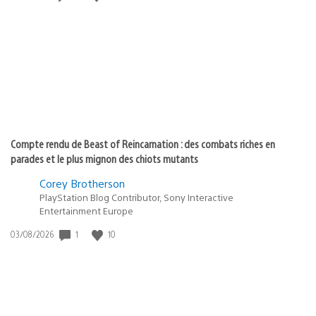
de
publication
:
Compte rendu de Beast of Reincarnation : des combats riches en
parades et le plus mignon des chiots mutants
Corey Brotherson
PlayStation Blog Contributor, Sony Interactive
Entertainment Europe
Date
1
10
03/08/2026
de
publication
: