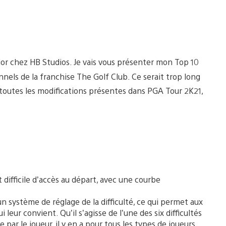
ior chez HB Studios. Je vais vous présenter mon Top 10
nnels de la franchise The Golf Club. Ce serait trop long
t toutes les modifications présentes dans PGA Tour 2K21,
t difficile d’accès au départ, avec une courbe
n système de réglage de la difficulté, ce qui permet aux
i leur convient. Qu’il s’agisse de l’une des six difficultés
e par le joueur, il y en a pour tous les types de joueurs.