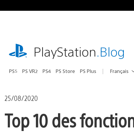
Accéder
au
contenu
playstation.com
PlayStation
.Blog
PS5
PS VR2
PS4
PS Store
PS Plus
Français
Choisir
Région
une
actuelle
région
:
25/08/2020
Top 10 des fonction