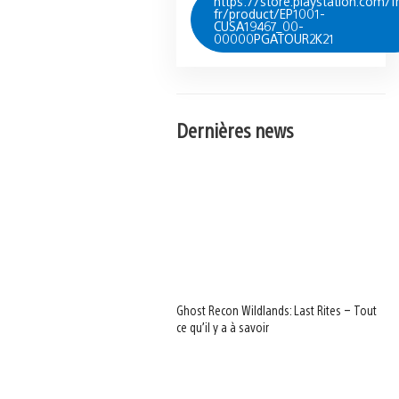
https://store.playstation.com/fr
fr/product/EP1001-
CUSA19467_00-
00000PGATOUR2K21
Dernières news
Ghost Recon Wildlands: Last Rites – Tout
ce qu’il y a à savoir