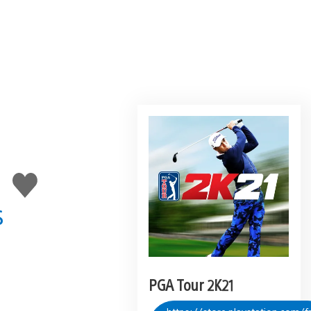
J'aime
s
PGA Tour 2K21