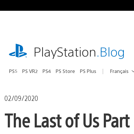
Accéder
au
contenu
playstation.com
PlayStation
.Blog
PS5
PS VR2
PS4
PS Store
PS Plus
Français
Choisir
Région
une
actuelle
région
:
02/09/2020
The Last of Us Part 