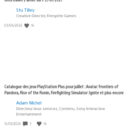
Postée
Stu Tilley
dans
Creative Director, Firesprite Games
:
Date
16
03/06/2026
state
de
of
publication
:
play
Catalogue des jeux PlayStation Plus pour juillet : Avatar: Frontiers of
Pandora, Rise of the Ronin, Firefighting Simulator: Ignite et plus encore
Adam Michel
Directeur Jeux-services, Contenu, Sony Interactive
Entertainment
Date
3
16
15/07/2026
de