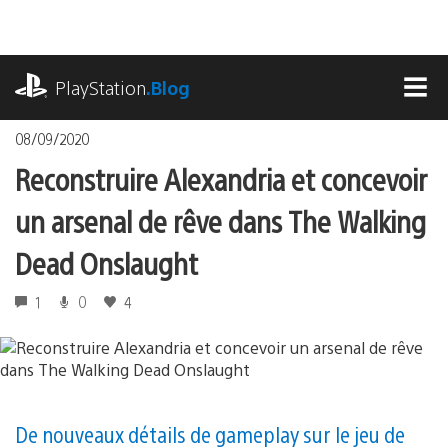
Accéder
au
contenu
playstation.com
PlayStation
.Blog
MEN
08/09/2020
Reconstruire Alexandria et concevoir
un arsenal de rêve dans The Walking
Dead Onslaught
1
0
4
De nouveaux détails de gameplay sur le jeu de