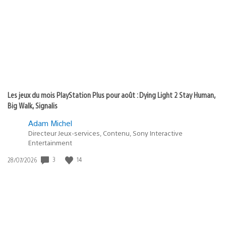
publication
:
Les jeux du mois PlayStation Plus pour août : Dying Light 2 Stay Human,
Big Walk, Signalis
Adam Michel
Directeur Jeux-services, Contenu, Sony Interactive
Entertainment
Date
3
14
28/07/2026
de
publication
: