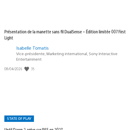
Présentation de la manette sans fil DualSense – Édition limitée 007 First
Light
Isabelle Tomatis
Vice-présidente, Marketing international, Sony Interactive
Entertainment
Date
35
08/04/2026
de
publication
:
STATE OF PLAY
Until Dawn 2 arrive sur PS5 en 2027