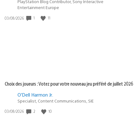
PlayStation Blog Contributor, Sony Interactive
Entertainment Europe
Date
1
11
03/08/2026
de
publication
:
Choix des joueurs : Votez pour votre nouveau jeu préféré de juillet 2026
O’Dell Harmon Jr.
Specialist, Content Communications, SIE
Date
2
10
03/08/2026
de
publication
: