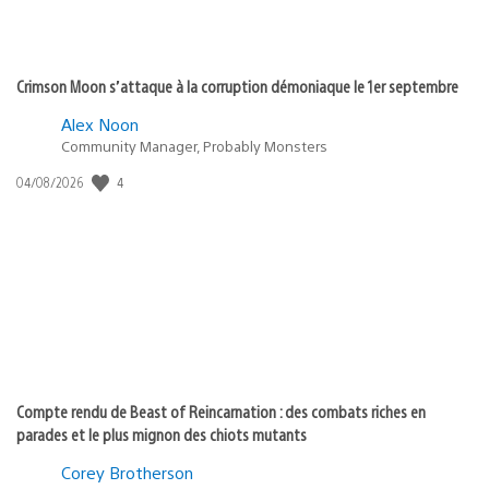
Crimson Moon s’attaque à la corruption démoniaque le 1er septembre
Alex Noon
Community Manager, Probably Monsters
Date
4
04/08/2026
de
publication
:
Compte rendu de Beast of Reincarnation : des combats riches en
parades et le plus mignon des chiots mutants
Corey Brotherson