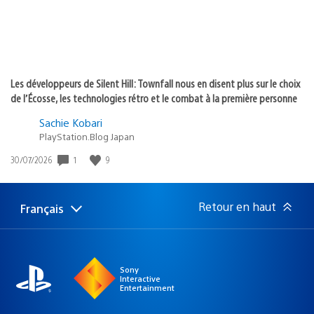
Les développeurs de Silent Hill: Townfall nous en disent plus sur le choix
de l’Écosse, les technologies rétro et le combat à la première personne
Sachie Kobari
PlayStation.Blog Japan
Date
1
9
30/07/2026
de
publication
:
Retour en haut
Français
Choisir
Région
une
actuelle
région
:
Sony
Interactive
Entertainment