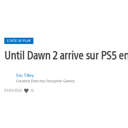
publication
:
STATE OF PLAY
Until Dawn 2 arrive sur PS5 e
Postée
Stu Tilley
dans
Creative Director, Firesprite Games
:
Date
16
03/06/2026
state
de
of
publication
:
play