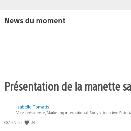
News du moment
Présentation de la manette san
Isabelle Tomatis
Vice-présidente, Marketing international, Sony Interactive Enter
Date
34
08/04/2026
de