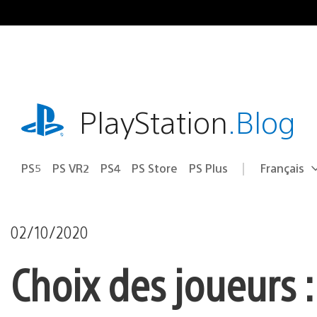
Accéder
au
contenu
playstation.com
PlayStation
.Blog
PS5
PS VR2
PS4
PS Store
PS Plus
Français
Choisir
Région
une
actuelle
région
:
02/10/2020
Choix des joueurs 