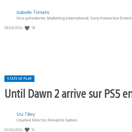
Isabelle Tomatis
Vice-présidente, Marketing international, Sony Interactive Enter
Date
34
08/04/2026
de
publication
:
STATE OF PLAY
Until Dawn 2 arrive sur PS5 e
Postée
Stu Tilley
dans
Creative Director, Firesprite Games
:
Date
16
03/06/2026