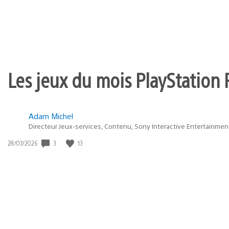
Les jeux du mois PlayStation 
Adam Michel
Directeur Jeux-services, Contenu, Sony Interactive Entertainmen
Date
3
13
28/07/2026
de
publication
: