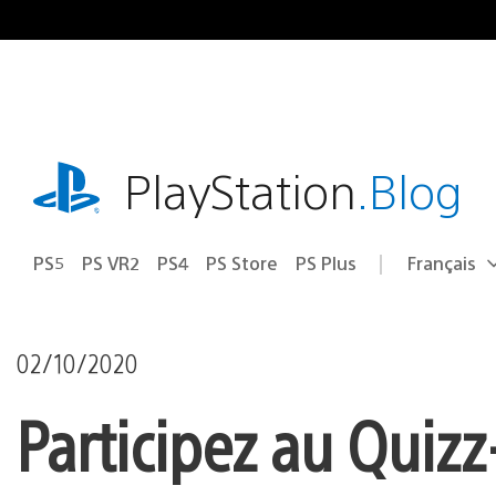
Accéder
au
contenu
playstation.com
PlayStation
.Blog
PS5
PS VR2
PS4
PS Store
PS Plus
Français
Choisir
Région
une
actuelle
région
:
02/10/2020
Participez au Quizz