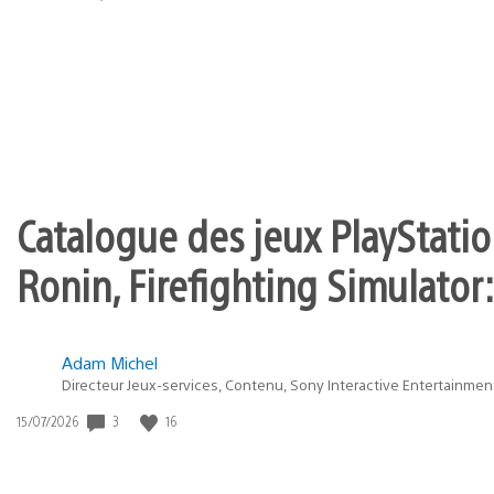
state
de
of
publication
:
play
Catalogue des jeux PlayStation
Ronin, Firefighting Simulator:
Adam Michel
Directeur Jeux-services, Contenu, Sony Interactive Entertainmen
Date
3
16
15/07/2026
de
publication
: