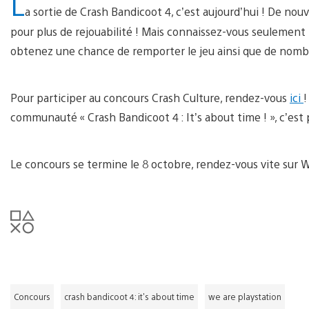
L
a sortie de Crash Bandicoot 4, c’est aujourd’hui ! De n
pour plus de rejouabilité ! Mais connaissez-vous seulement l
obtenez une chance de remporter le jeu ainsi que de nomb
Pour participer au concours Crash Culture, rendez-vous
ici
!
communauté « Crash Bandicoot 4 : It’s about time ! », c’est
Le concours se termine le 8 octobre, rendez-vous vite sur W
Concours
crash bandicoot 4: it's about time
we are playstation