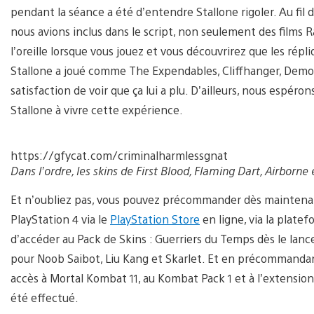
pendant la séance a été d’entendre Stallone rigoler. Au fil de
nous avions inclus dans le script, non seulement des films R
l’oreille lorsque vous jouez et vous découvrirez que les rép
Stallone a joué comme The Expendables, Cliffhanger, Demol
satisfaction de voir que ça lui a plu. D’ailleurs, nous espér
Stallone à vivre cette expérience.
https://gfycat.com/criminalharmlessgnat
Dans l’ordre, les skins de First Blood, Flaming Dart, Airborne
Et n’oubliez pas, vous pouvez précommander dès maintenan
PlayStation 4 via le
PlayStation Store
en ligne, via la platef
d’accéder au Pack de Skins : Guerriers du Temps dès le la
pour Noob Saibot, Liu Kang et Skarlet. Et en précommanda
accès à Mortal Kombat 11, au Kombat Pack 1 et à l’extensio
été effectué.