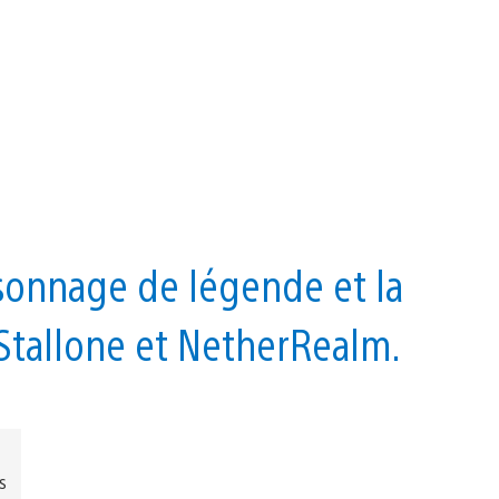
rsonnage de légende et la
 Stallone et NetherRealm.
s