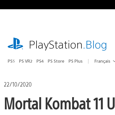
Accéder
au
contenu
playstation.com
PlayStation
.Blog
PS5
PS VR2
PS4
PS Store
PS Plus
Français
Choisir
Région
une
actuelle
région
:
22/10/2020
Mortal Kombat 11 