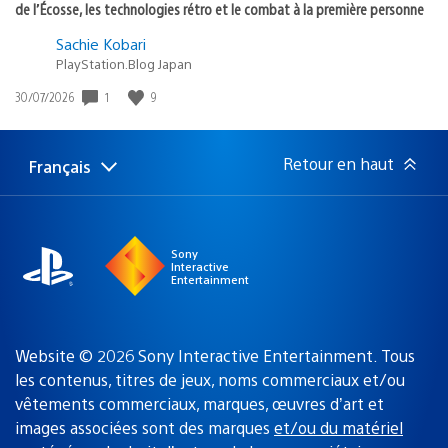
de l’Écosse, les technologies rétro et le combat à la première personne
Sachie Kobari
PlayStation.Blog Japan
Date
1
9
30/07/2026
de
publication
:
Retour en haut
Français
Choisir
Région
une
actuelle
région
:
Sony
Interactive
Entertainment
Website © 2026 Sony Interactive Entertainment. Tous
les contenus, titres de jeux, noms commerciaux et/ou
vêtements commerciaux, marques, œuvres d’art et
images associées sont des marques
et/ou du matériel