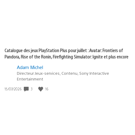
:
play
Catalogue des jeux PlayStation Plus pour juillet : Avatar: Frontiers of
Pandora, Rise of the Ronin, Firefighting Simulator: Ignite et plus encore
Adam Michel
Directeur Jeux-services, Contenu, Sony Interactive
Entertainment
Date
3
16
15/07/2026
de
publication
: