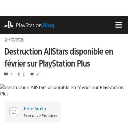
Accéder
au
contenu
playstation.com
PlayStation
.Blog
MEN
26/10/2020
Destruction AllStars disponible en
février sur PlayStation Plus
7
0
21
Pete Smith
Executive Producer