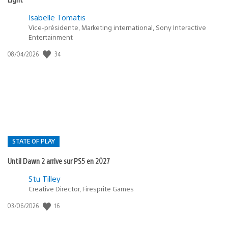
Isabelle Tomatis
Vice-présidente, Marketing international, Sony Interactive
Entertainment
Date
34
08/04/2026
de
publication
:
STATE OF PLAY
Until Dawn 2 arrive sur PS5 en 2027
Postée
Stu Tilley
dans
Creative Director, Firesprite Games
:
Date
16
03/06/2026
state
de
of
publication