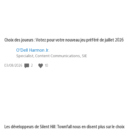
Choix des joueurs : Votez pour votre nouveau jeu préféré de juillet 2026
O’Dell Harmon Jr.
Specialist, Content Communications, SIE
Date
2
10
03/08/2026
de
publication
:
Les développeurs de Silent Hill: Townfall nous en disent plus sur le choix