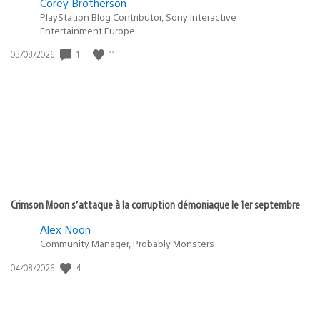
Corey Brotherson
PlayStation Blog Contributor, Sony Interactive
Entertainment Europe
Date
1
11
03/08/2026
de
publication
:
Crimson Moon s’attaque à la corruption démoniaque le 1er septembre
Alex Noon
Community Manager, Probably Monsters
Date
4
04/08/2026
de
publication
: