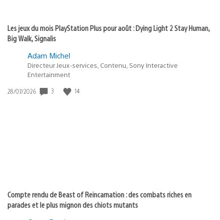
Les jeux du mois PlayStation Plus pour août : Dying Light 2 Stay Human,
Big Walk, Signalis
Adam Michel
Directeur Jeux-services, Contenu, Sony Interactive
Entertainment
Date
3
14
28/07/2026
de
publication
:
Compte rendu de Beast of Reincarnation : des combats riches en
parades et le plus mignon des chiots mutants