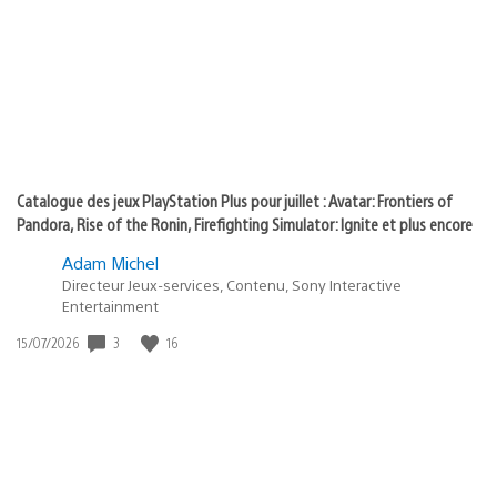
of
publication
:
play
Catalogue des jeux PlayStation Plus pour juillet : Avatar: Frontiers of
Pandora, Rise of the Ronin, Firefighting Simulator: Ignite et plus encore
Adam Michel
Directeur Jeux-services, Contenu, Sony Interactive
Entertainment
Date
3
16
15/07/2026
de
publication
: