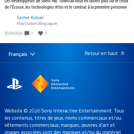
Les développeurs de Silent Hill: Townfall nous en disent plus sur le choix
de l’Écosse, les technologies rétro et le combat à la première personne
Sachie Kobari
PlayStation.Blog Japan
Date
1
9
30/07/2026
de
publication
:
Retour en haut
Français
Choisir
Région
une
actuelle
région
:
Sony
Interactive
Entertainment
Website © 2026 Sony Interactive Entertainment. Tous
les contenus, titres de jeux, noms commerciaux et/ou
vêtements commerciaux, marques, œuvres d’art et
images associées sont des marques
et/ou du matériel