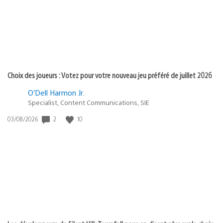
Choix des joueurs : Votez pour votre nouveau jeu préféré de juillet 2026
O’Dell Harmon Jr.
Specialist, Content Communications, SIE
Date
2
10
03/08/2026
de
publication
: