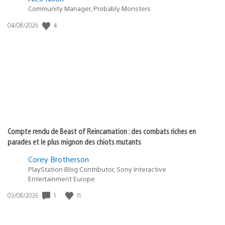
Community Manager, Probably Monsters
Date
4
04/08/2026
de
publication
:
Compte rendu de Beast of Reincarnation : des combats riches en
parades et le plus mignon des chiots mutants
Corey Brotherson
PlayStation Blog Contributor, Sony Interactive
Entertainment Europe
Date
1
11
03/08/2026
de
publication
: