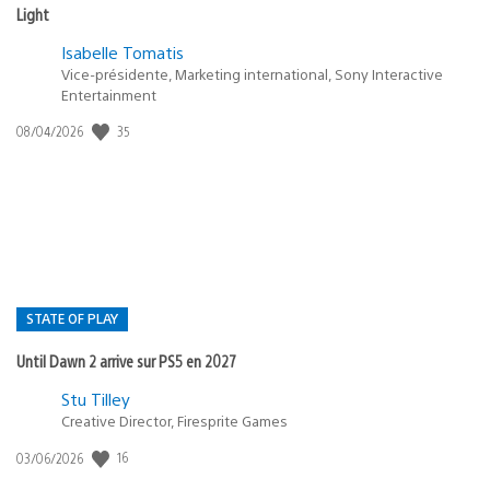
Light
Isabelle Tomatis
Vice-présidente, Marketing international, Sony Interactive
Entertainment
Date
35
08/04/2026
de
publication
:
STATE OF PLAY
Until Dawn 2 arrive sur PS5 en 2027
Postée
Stu Tilley
dans
Creative Director, Firesprite Games
:
Date
16
03/06/2026
state
de