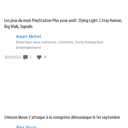
Les jeux du mois PlayStation Plus pour août : Dying Light 2 Stay Human,
Big Walk, Signalis
Adam Michel
Directeur Jeux-services, Contenu, Sony Interactive
Entertainment
Date
3
14
28/07/2026
de
publication
:
Crimson Moon s’attaque à la corruption démoniaque le 1er septembre
Alex Noon