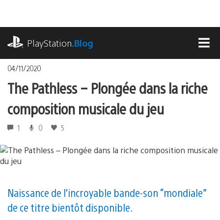
Accéder
au
contenu
playstation.com
PlayStation
.Blog
MEN
04/11/2020
The Pathless – Plongée dans la riche
composition musicale du jeu
1
0
5
Naissance de l'incroyable bande-son “mondiale”
de ce titre bientôt disponible.