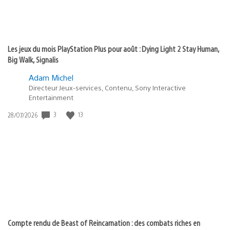
Les jeux du mois PlayStation Plus pour août : Dying Light 2 Stay Human,
Big Walk, Signalis
Adam Michel
Directeur Jeux-services, Contenu, Sony Interactive
Entertainment
Date
3
13
28/07/2026
de
publication
:
Compte rendu de Beast of Reincarnation : des combats riches en