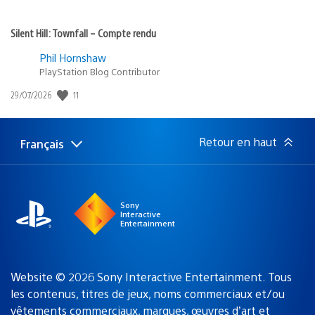
Silent Hill: Townfall – Compte rendu
Phil Hornshaw
PlayStation Blog Contributor
Date
11
29/07/2026
de
publication
:
Retour en haut
Français
Choisir
Région
une
actuelle
région
:
Sony
Interactive
Entertainment
Website © 2026 Sony Interactive Entertainment. Tous
les contenus, titres de jeux, noms commerciaux et/ou
vêtements commerciaux, marques, œuvres d’art et