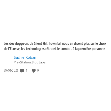
:
Les développeurs de Silent Hill: Townfall nous en disent plus sur le choix
de l’Écosse, les technologies rétro et le combat à la première personne
Sachie Kobari
PlayStation.Blog Japan
Date
1
9
30/07/2026
de
publication
: