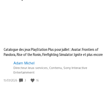
state
de
of
publication
:
play
Catalogue des jeux PlayStation Plus pour juillet : Avatar: Frontiers of
Pandora, Rise of the Ronin, Firefighting Simulator: Ignite et plus encore
Adam Michel
Directeur Jeux-services, Contenu, Sony Interactive
Entertainment
Date
3
16
15/07/2026
de
publication
: