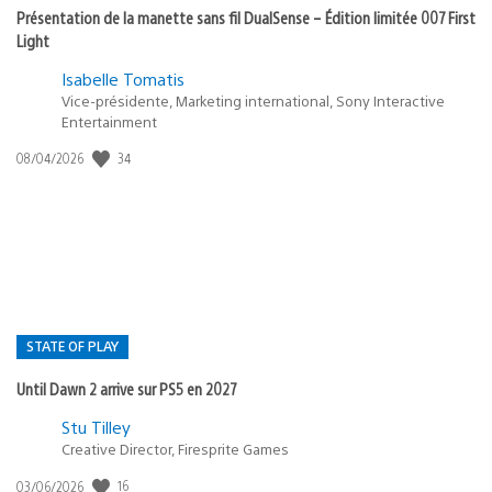
Présentation de la manette sans fil DualSense – Édition limitée 007 First
Light
Isabelle Tomatis
Vice-présidente, Marketing international, Sony Interactive
Entertainment
Date
34
08/04/2026
de
publication
:
STATE OF PLAY
Until Dawn 2 arrive sur PS5 en 2027
Postée
Stu Tilley
dans
Creative Director, Firesprite Games
:
Date
16
03/06/2026