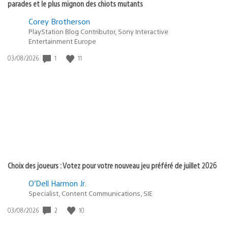
parades et le plus mignon des chiots mutants
Corey Brotherson
PlayStation Blog Contributor, Sony Interactive
Entertainment Europe
Date
1
11
03/08/2026
de
publication
:
Choix des joueurs : Votez pour votre nouveau jeu préféré de juillet 2026
O’Dell Harmon Jr.
Specialist, Content Communications, SIE
Date
2
10
03/08/2026
de
publication