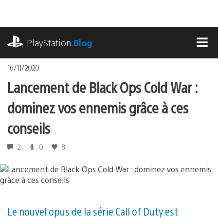
Accéder
au
contenu
playstation.com
PlayStation
.Blog
MEN
16/11/2020
Lancement de Black Ops Cold War :
dominez vos ennemis grâce à ces
conseils
2
0
8
Le nouvel opus de la série Call of Duty est