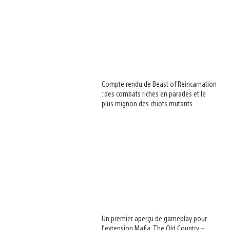
Compte rendu de Beast of Reincarnation
: des combats riches en parades et le
plus mignon des chiots mutants
Un premier aperçu de gameplay pour
l’extension Mafia: The Old Country –