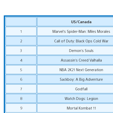
US/Canada
1
Marvel’s Spider-Man: Miles Morales
2
Call of Duty: Black Ops Cold War
3
Demon’s Souls
4
Assassin’s Creed Valhalla
5
NBA 2K21 Next Generation
6
Sackboy: A Big Adventure
7
Godfall
8
Watch Dogs: Legion
9
Mortal Kombat 11