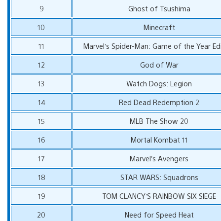
9
Ghost of Tsushima
10
Minecraft
11
Marvel’s Spider-Man: Game of the Year Ed
12
God of War
13
Watch Dogs: Legion
14
Red Dead Redemption 2
15
MLB The Show 20
16
Mortal Kombat 11
17
Marvel’s Avengers
18
STAR WARS: Squadrons
19
TOM CLANCY’S RAINBOW SIX SIEGE
20
Need for Speed Heat