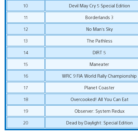
10
Devil May Cry 5 Special Edition
11
Borderlands 3
12
No Man’s Sky
13
The Pathless
14
DIRT 5
15
Maneater
16
WRC 9 FIA World Rally Championship
17
Planet Coaster
18
Overcooked! All You Can Eat
19
Observer: System Redux
20
Dead by Daylight: Special Edition