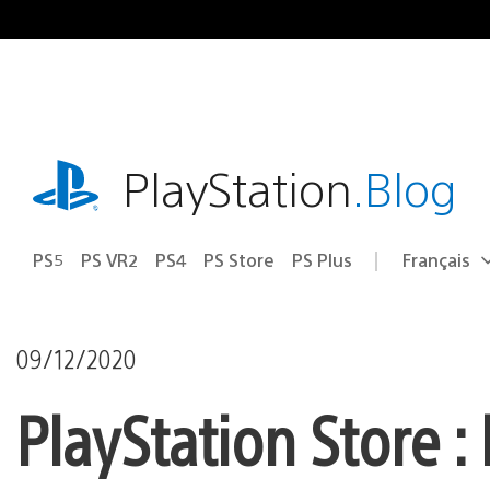
Accéder
au
contenu
playstation.com
PlayStation
.Blog
PS5
PS VR2
PS4
PS Store
PS Plus
Français
Choisir
Région
une
actuelle
région
:
09/12/2020
PlayStation Store : 