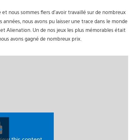
 et nous sommes fiers d’avoir travaillé sur de nombreux
es années, nous avons pu laisser une trace dans le monde
et Alienation. Un de nos jeux les plus mémorables était
 nous avons gagné de nombreux prix.
Lancer
la
vidéo
view this content.