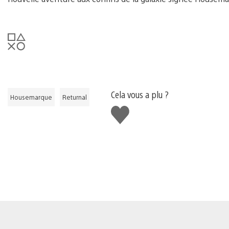
Cela vous a plu ?
Housemarque
Returnal
J'aime