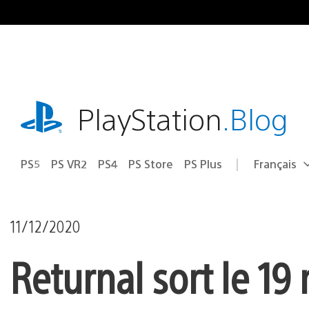
Accéder
au
contenu
playstation.com
PlayStation
.Blog
PS5
PS VR2
PS4
PS Store
PS Plus
Français
Choisir
Région
une
actuelle
région
:
11/12/2020
Returnal sort le 19