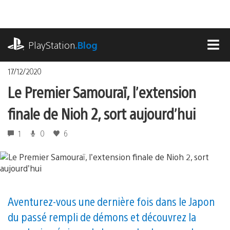
Accéder
au
contenu
playstation.com
PlayStation
.Blog
MEN
17/12/2020
Le Premier Samouraï, l’extension
finale de Nioh 2, sort aujourd’hui
1
0
6
Aventurez-vous une dernière fois dans le Japon
du passé rempli de démons et découvrez la