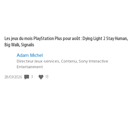
Les jeux du mois PlayStation Plus pour août : Dying Light 2 Stay Human,
Big Walk, Signalis
Adam Michel
Directeur Jeux-services, Contenu, Sony Interactive
Entertainment
Date
3
13
28/07/2026
de
publication
: