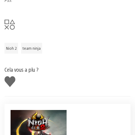
PS5.
Nioh 2
team ninja
Cela vous a plu ?
J'aime