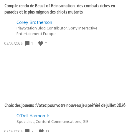
Compte rendu de Beast of Reincarnation : des combats riches en
parades et le plus mignon des chiots mutants
Corey Brotherson
PlayStation Blog Contributor, Sony Interactive
Entertainment Europe
Date
1
11
03/08/2026
de
publication
:
Choix des joueurs : Votez pour votre nouveau jeu préféré de juillet 2026
O’Dell Harmon Jr.
Specialist, Content Communications, SIE
Date
2
10
03/08/2026