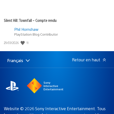
Silent Hill: Townfall – Compte rendu
Phil Hornshaw
PlayStation Blog Contributor
Date
11
29/07/2026
de
publication
:
Retour en haut
Français
Choisir
Région
une
actuelle
région
:
Sony
Interactive
Entertainment
Website © 2026 Sony Interactive Entertainment. Tous