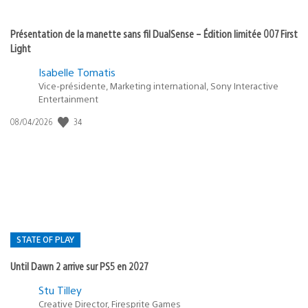
Présentation de la manette sans fil DualSense – Édition limitée 007 First
Light
Isabelle Tomatis
Vice-présidente, Marketing international, Sony Interactive
Entertainment
Date
34
08/04/2026
de
publication
:
STATE OF PLAY
Until Dawn 2 arrive sur PS5 en 2027
Postée
Stu Tilley
dans
Creative Director, Firesprite Games