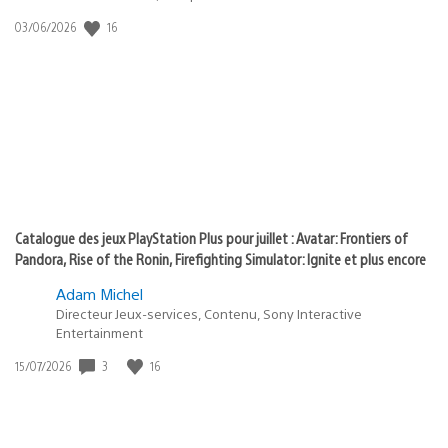
:
Date
16
03/06/2026
state
de
of
publication
:
play
Catalogue des jeux PlayStation Plus pour juillet : Avatar: Frontiers of
Pandora, Rise of the Ronin, Firefighting Simulator: Ignite et plus encore
Adam Michel
Directeur Jeux-services, Contenu, Sony Interactive
Entertainment
Date
3
16
15/07/2026
de
publication
: