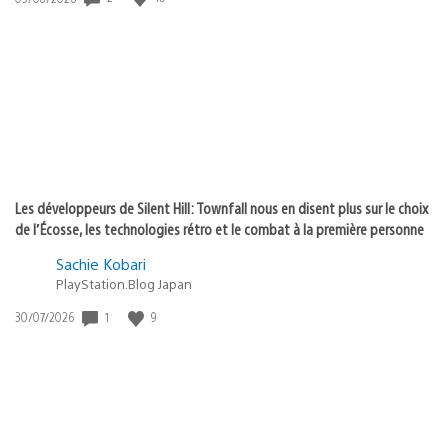
de
publication
:
Les développeurs de Silent Hill: Townfall nous en disent plus sur le choix
de l’Écosse, les technologies rétro et le combat à la première personne
Sachie Kobari
PlayStation.Blog Japan
Date
1
9
30/07/2026
de
publication
: