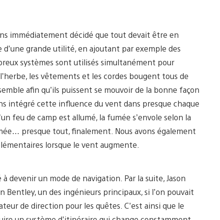
vons immédiatement décidé que tout devait être en
 d’une grande utilité, en ajoutant par exemple des
nombreux systèmes sont utilisés simultanément pour
s, l’herbe, les vêtements et les cordes bougent tous de
semble afin qu’ils puissent se mouvoir de la bonne façon
vons intégré cette influence du vent dans presque chaque
’un feu de camp est allumé, la fumée s’envole selon la
a fumée… presque tout, finalement. Nous avons également
pplémentaires lorsque le vent augmente.
é à devenir un mode de navigation. Par la suite, Jason
n Bentley, un des ingénieurs principaux, si l’on pouvait
cateur de direction pour les quêtes. C’est ainsi que le
truire un système d’itinéraire qui change constamment