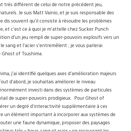
 très différent de celui de notre précédent jeu,
turels. Je suis Matt Vainio, et je suis responsable des
je dis souvent qu’il consiste à résoudre les problèmes
ie, et c’est ce à quoi je m’attelle chez Sucker Punch
ition d’un jeu rempli de super-pouvoirs explosifs vers un
e sang et l’acier s’entremêlent ; je vous parlerai
e Ghost of Tsushima.
ma, j’ai identifié quelques axes d’amélioration majeurs
Tout d’abord, je souhaitais améliorer le niveau
 énormément investi dans des systèmes de particules
ntail de super-pouvoirs prodigieux. Pour Ghost of
férer un degré d’interactivité supplémentaire à ces
être un élément important à incorporer aux systèmes de
 ajouter une faune dynamique, proposer des paysages
tique très « boue, sang et acier » en recouvrant les