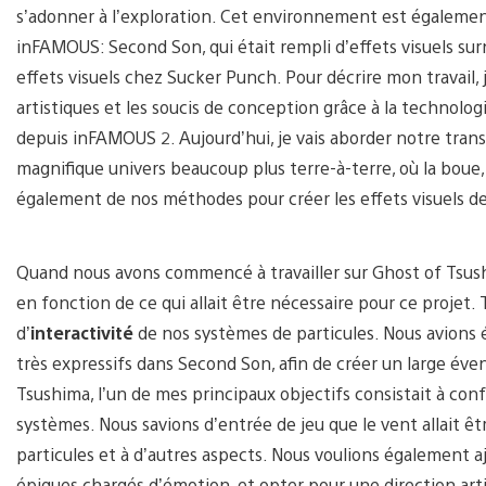
s’adonner à l’exploration. Cet environnement est également
inFAMOUS: Second Son, qui était rempli d’effets visuels surna
effets visuels chez Sucker Punch. Pour décrire mon travail, 
artistiques et les soucis de conception grâce à la technolog
depuis inFAMOUS 2. Aujourd’hui, je vais aborder notre trans
magnifique univers beaucoup plus terre-à-terre, où la boue, l
également de nos méthodes pour créer les effets visuels d
Quand nous avons commencé à travailler sur Ghost of Tsushi
en fonction de ce qui allait être nécessaire pour ce projet. 
d’
interactivité
de nos systèmes de particules. Nous avions
très expressifs dans Second Son, afin de créer un large éve
Tsushima, l’un de mes principaux objectifs consistait à con
systèmes. Nous savions d’entrée de jeu que le vent allait 
particules et à d’autres aspects. Nous voulions également
épiques chargés d’émotion, et opter pour une direction artis