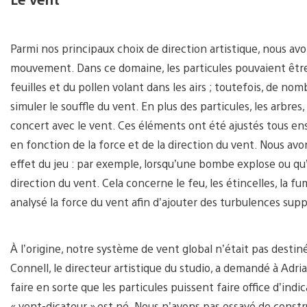
Parmi nos principaux choix de direction artistique, nous a
mouvement. Dans ce domaine, les particules pouvaient être
feuilles et du pollen volant dans les airs ; toutefois, de 
simuler le souffle du vent. En plus des particules, les arbre
concert avec le vent. Ces éléments ont été ajustés tous en
en fonction de la force et de la direction du vent. Nous a
effet du jeu : par exemple, lorsqu’une bombe explose ou qu
direction du vent. Cela concerne le feu, les étincelles, l
analysé la force du vent afin d’ajouter des turbulences su
À l’origine, notre système de vent global n’était pas destin
Connell, le directeur artistique du studio, a demandé à Adria
faire en sorte que les particules puissent faire office d’indi
« vent-dicateur » est né. Nous n’avons pas essayé de cons