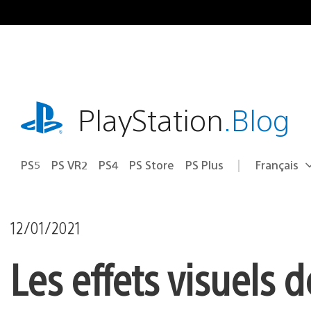
Accéder
au
contenu
playstation.com
PlayStation
.Blog
PS5
PS VR2
PS4
PS Store
PS Plus
Français
Choisir
Région
une
actuelle
région
:
12/01/2021
Les effets visuels 