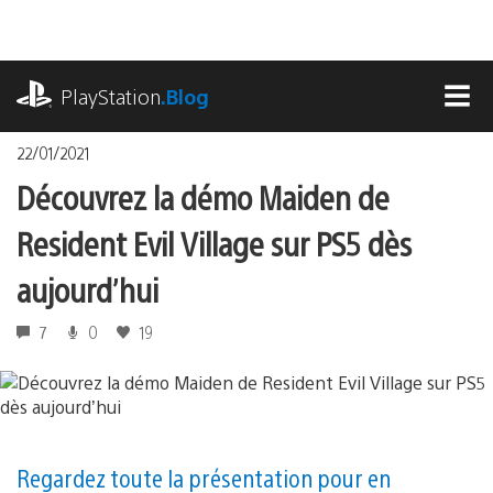
Accéder
au
contenu
playstation.com
PlayStation
.Blog
MEN
22/01/2021
Découvrez la démo Maiden de
Resident Evil Village sur PS5 dès
aujourd’hui
7
0
19
Regardez toute la présentation pour en