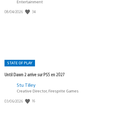
Entertainment
Date
34
08/04/2026
de
publication
:
STATE OF PLAY
Until Dawn 2 arrive sur PS5 en 2027
Postée
Stu Tilley
dans
Creative Director, Firesprite Games
:
Date
16
03/06/2026
state
de
of
publication
:
play