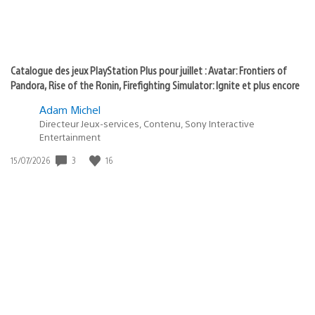
Catalogue des jeux PlayStation Plus pour juillet : Avatar: Frontiers of
Pandora, Rise of the Ronin, Firefighting Simulator: Ignite et plus encore
Adam Michel
Directeur Jeux-services, Contenu, Sony Interactive
Entertainment
Date
3
16
15/07/2026
de
publication
:
Les jeux du mois PlayStation Plus pour août : Dying Light 2 Stay Human,