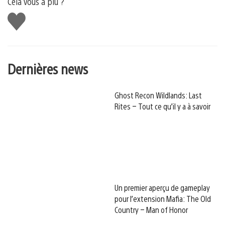
Cela vous a plu ?
J'aime
Dernières news
Ghost Recon Wildlands: Last
Rites – Tout ce qu’il y a à savoir
Un premier aperçu de gameplay
pour l’extension Mafia: The Old
Country – Man of Honor