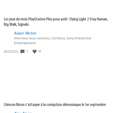
Les jeux du mois PlayStation Plus pour août : Dying Light 2 Stay Human,
Big Walk, Signalis
Adam Michel
Directeur Jeux-services, Contenu, Sony Interactive
Entertainment
Date
3
14
28/07/2026
de
publication
:
Crimson Moon s’attaque à la corruption démoniaque le 1er septembre