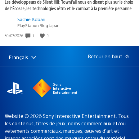
Les développeurs de Silent Hill: Townfall nous en disent plus sur le choix
de l’Écosse, les technologies rétro et le combat à la première personne
Sachie Kobari
PlayStation.Blog Japan
Date
1
9
30/07/2026
de
publication
:
Retour en haut
Français
Choisir
Région
une
actuelle
région
:
Sony
Interactive
Entertainment
Website © 2026 Sony Interactive Entertainment. Tous
les contenus, titres de jeux, noms commerciaux et/ou
vêtements commerciaux, marques, œuvres d’art et
images associées sont des marques
et/ou du matériel