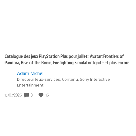
of
publication
:
play
Catalogue des jeux PlayStation Plus pour juillet : Avatar: Frontiers of
Pandora, Rise of the Ronin, Firefighting Simulator: Ignite et plus encore
Adam Michel
Directeur Jeux-services, Contenu, Sony Interactive
Entertainment
Date
3
16
15/07/2026
de
publication
: