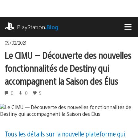
Accéder
au
contenu
playstation.com
PlayStation
.Blog
MEN
09/02/2021
Le CIMU — Découverte des nouvelles
fonctionnalités de Destiny qui
accompagnent la Saison des Élus
0
0
5
Tous les détails sur la nouvelle plateforme qui