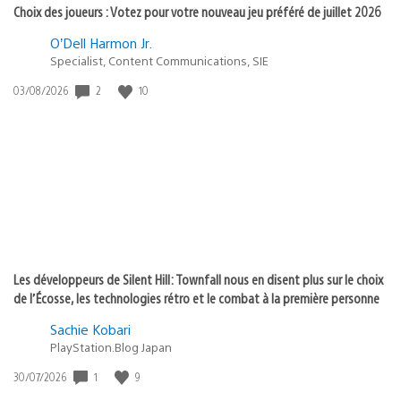
Choix des joueurs : Votez pour votre nouveau jeu préféré de juillet 2026
O’Dell Harmon Jr.
Specialist, Content Communications, SIE
Date
2
10
03/08/2026
de
publication
:
Les développeurs de Silent Hill: Townfall nous en disent plus sur le choix
de l’Écosse, les technologies rétro et le combat à la première personne
Sachie Kobari
PlayStation.Blog Japan
Date
1
9
30/07/2026
de