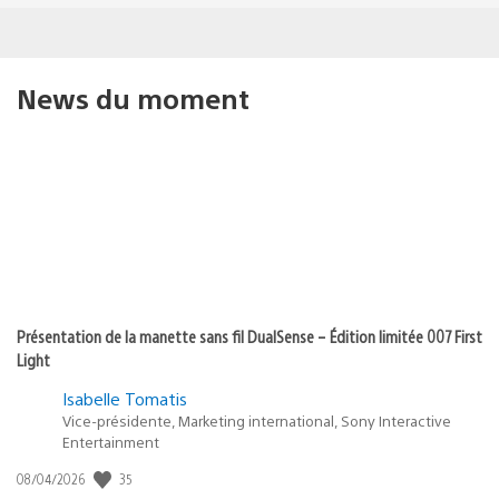
News du moment
Présentation de la manette sans fil DualSense – Édition limitée 007 First
Light
Isabelle Tomatis
Vice-présidente, Marketing international, Sony Interactive
Entertainment
Date
35
08/04/2026
de