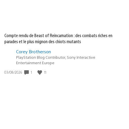
Compte rendu de Beast of Reincarnation : des combats riches en
parades et le plus mignon des chiots mutants
Corey Brotherson
PlayStation Blog Contributor, Sony Interactive
Entertainment Europe
Date
1
11
03/08/2026
de
publication
: