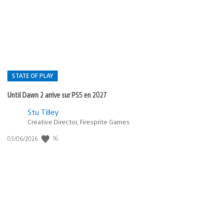
publication
:
STATE OF PLAY
Until Dawn 2 arrive sur PS5 en 2027
Postée
Stu Tilley
dans
Creative Director, Firesprite Games
:
Date
16
03/06/2026
state
de
of
publication
:
play