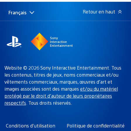
publication
:
Retour en haut
Français
Choisir
Région
une
actuelle
région
:
Sony
Interactive
Entertainment
Website © 2026 Sony Interactive Entertainment. Tous
les contenus, titres de jeux, noms commerciaux et/ou
vêtements commerciaux, marques, œuvres d’art et
images associées sont des marques
et/ou du matériel
protégé par le droit d’auteur de leurs propriétaires
respectifs
. Tous droits réservés.
Conditions d’utilisation
Politique de confidentialité