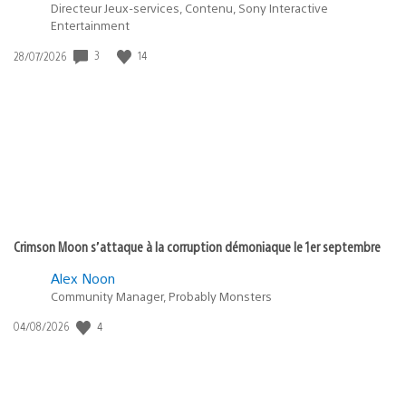
Directeur Jeux-services, Contenu, Sony Interactive
Entertainment
Date
3
14
28/07/2026
de
publication
:
Crimson Moon s’attaque à la corruption démoniaque le 1er septembre
Alex Noon
Community Manager, Probably Monsters
Date
4
04/08/2026
de
publication
: