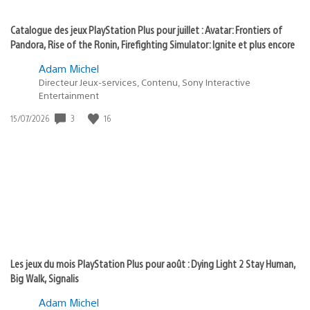
Catalogue des jeux PlayStation Plus pour juillet : Avatar: Frontiers of
Pandora, Rise of the Ronin, Firefighting Simulator: Ignite et plus encore
Adam Michel
Directeur Jeux-services, Contenu, Sony Interactive
Entertainment
Date
3
16
15/07/2026
de
publication
:
Les jeux du mois PlayStation Plus pour août : Dying Light 2 Stay Human,
Big Walk, Signalis
Adam Michel