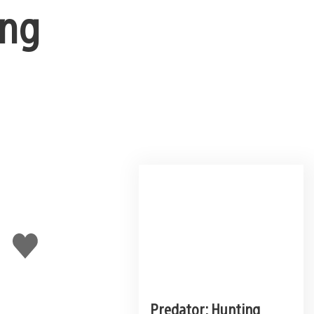
ing
J'aime
Predator: Hunting