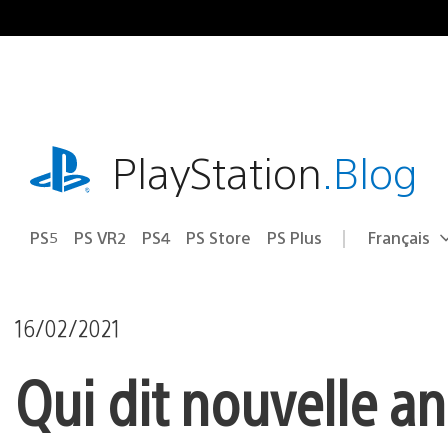
Accéder
au
contenu
playstation.com
PlayStation
.Blog
PS5
PS VR2
PS4
PS Store
PS Plus
Français
Choisir
Région
une
actuelle
région
:
16/02/2021
Qui dit nouvelle a