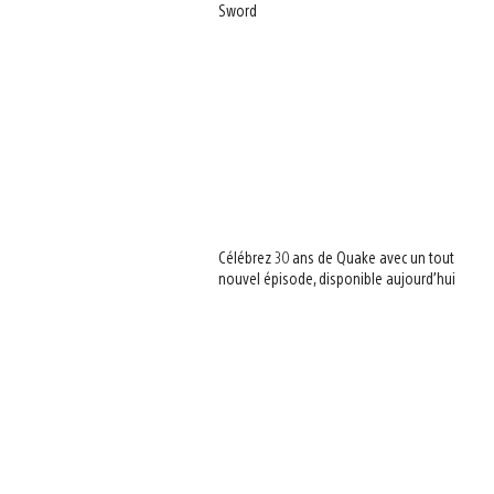
Sword
View
and
download
image
Célébrez 30 ans de Quake avec un tout
nouvel épisode, disponible aujourd’hui
View
and
download
image