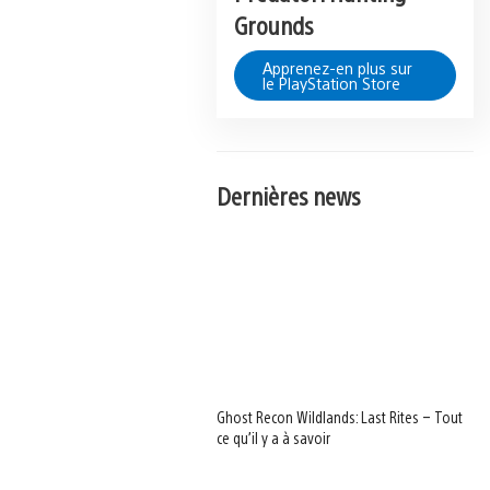
Grounds
Apprenez-en plus sur
le PlayStation Store
Dernières news
Ghost Recon Wildlands: Last Rites – Tout
ce qu’il y a à savoir
View
and