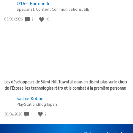
O’Dell Harmon Jr.
Specialist, Content Communications, SIE
Date
2
10
03/08/2026
de
publication
:
Les développeurs de Silent Hill: Townfall nous en disent plus sur le choix
de l’Écosse, les technologies rétro et le combat à la première personne
Sachie Kobari
PlayStation.Blog Japan
Date
1
9
30/07/2026
de
publication
: