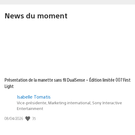
News du moment
Présentation de la manette sans fil DualSense – Édition limitée 007 First
Light
Isabelle Tomatis
Vice-présidente, Marketing international, Sony Interactive
Entertainment
Date
35
08/04/2026
de
publication
: