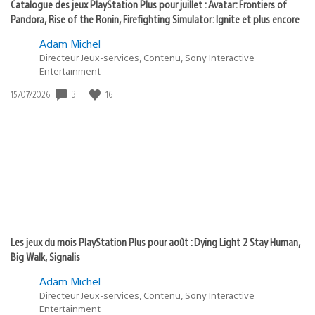
Catalogue des jeux PlayStation Plus pour juillet : Avatar: Frontiers of
Pandora, Rise of the Ronin, Firefighting Simulator: Ignite et plus encore
Adam Michel
Directeur Jeux-services, Contenu, Sony Interactive
Entertainment
Date
3
16
15/07/2026
de
publication
:
Les jeux du mois PlayStation Plus pour août : Dying Light 2 Stay Human,
Big Walk, Signalis
Adam Michel
Directeur Jeux-services, Contenu, Sony Interactive
Entertainment