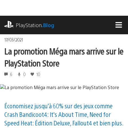
Accéder
au
contenu
playstation.com
PlayStation
.Blog
MEN
17/03/2021
La promotion Méga mars arrive sur le
PlayStation Store
6
0
10
Économisez jusqu'à 60 % sur des jeux comme
Crash Bandicoot 4: It's About Time, Need for
Speed Heat: Édition Deluxe, Fallout 4 et bien plus.