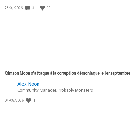
Date
3
14
28/07/2026
de
publication
:
Crimson Moon s’attaque à la corruption démoniaque le 1er septembre
Alex Noon
Community Manager, Probably Monsters
Date
4
04/08/2026
de
publication
: