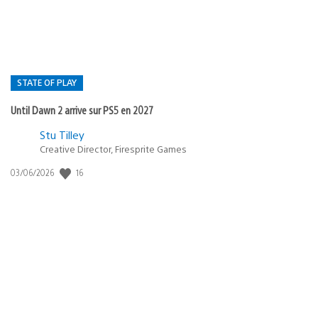
STATE OF PLAY
Until Dawn 2 arrive sur PS5 en 2027
Postée
Stu Tilley
dans
Creative Director, Firesprite Games
:
Date
16
03/06/2026
state
de
of
publication
:
play