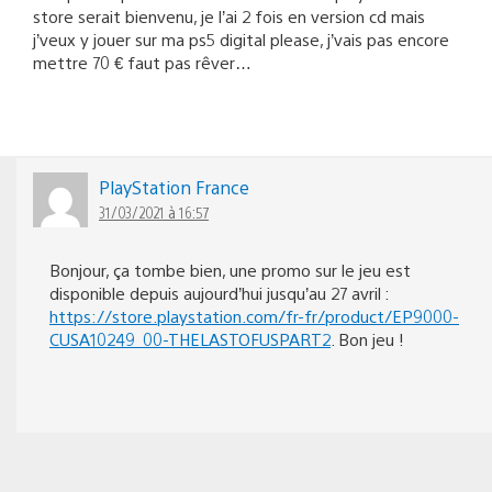
store serait bienvenu, je l’ai 2 fois en version cd mais
j’veux y jouer sur ma ps5 digital please, j’vais pas encore
mettre 70 € faut pas rêver…
PlayStation France
31/03/2021 à 16:57
Bonjour, ça tombe bien, une promo sur le jeu est
disponible depuis aujourd’hui jusqu’au 27 avril :
https://store.playstation.com/fr-fr/product/EP9000-
CUSA10249_00-THELASTOFUSPART2
. Bon jeu !