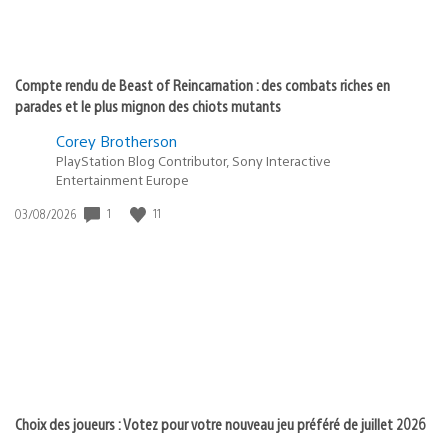
Compte rendu de Beast of Reincarnation : des combats riches en
parades et le plus mignon des chiots mutants
Corey Brotherson
PlayStation Blog Contributor, Sony Interactive
Entertainment Europe
Date
1
11
03/08/2026
de
publication
:
Choix des joueurs : Votez pour votre nouveau jeu préféré de juillet 2026