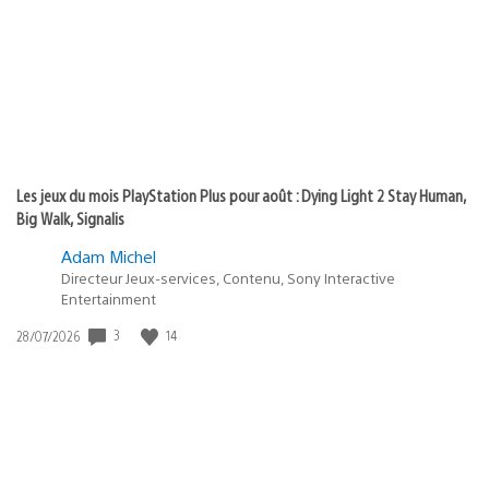
publication
:
Les jeux du mois PlayStation Plus pour août : Dying Light 2 Stay Human,
Big Walk, Signalis
Adam Michel
Directeur Jeux-services, Contenu, Sony Interactive
Entertainment
Date
3
14
28/07/2026
de
publication
: