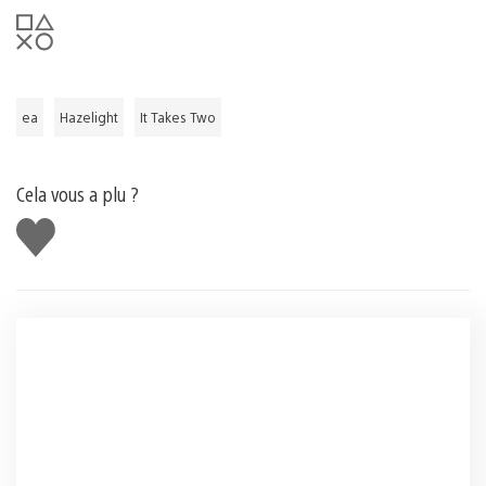
ea
Hazelight
It Takes Two
Cela vous a plu ?
J'aime