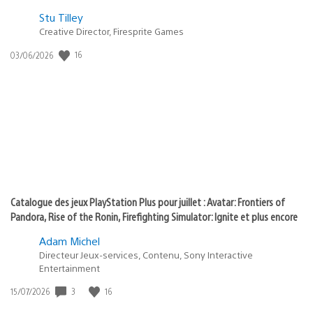
Postée
Stu Tilley
dans
Creative Director, Firesprite Games
:
Date
16
03/06/2026
state
de
of
publication
:
play
Catalogue des jeux PlayStation Plus pour juillet : Avatar: Frontiers of
Pandora, Rise of the Ronin, Firefighting Simulator: Ignite et plus encore
Adam Michel
Directeur Jeux-services, Contenu, Sony Interactive
Entertainment
Date
3
16
15/07/2026
de