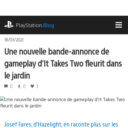
Accéder
au
contenu
playstation.com
PlayStation
.Blog
MEN
18/03/2021
Une nouvelle bande-annonce de
gameplay d’It Takes Two fleurit dans
le jardin
0
0
3
Josef Fares, d'Hazelight, en raconte plus sur les