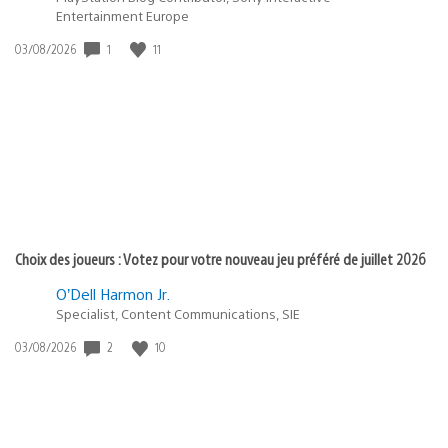
Entertainment Europe
Date
1
11
03/08/2026
de
publication
:
Choix des joueurs : Votez pour votre nouveau jeu préféré de juillet 2026
O’Dell Harmon Jr.
Specialist, Content Communications, SIE
Date
2
10
03/08/2026
de
publication
: