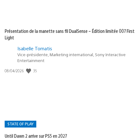
Présentation de la manette sans fil DualSense – Édition limitée 007 First
Light
Isabelle Tomatis
Vice-présidente, Marketing international, Sony Interactive
Entertainment
Date
35
08/04/2026
de
publication
:
STATE OF PLAY
Until Dawn 2 arrive sur PS5 en 2027