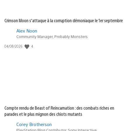
Crimson Moon s’attaque à la corruption démoniaque le 1er septembre
Alex Noon
Community Manager, Probably Monsters
Date
4
04/08/2026
de
publication
:
Compte rendu de Beast of Reincarnation : des combats riches en
parades et le plus mignon des chiots mutants
Corey Brotherson
PlayStation Blog Contributor, Sony Interactive