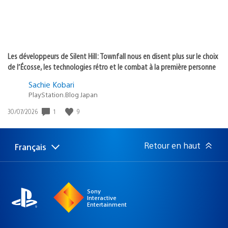
Les développeurs de Silent Hill: Townfall nous en disent plus sur le choix
de l’Écosse, les technologies rétro et le combat à la première personne
Sachie Kobari
PlayStation.Blog Japan
Date
1
9
30/07/2026
de
publication
:
Retour en haut
Français
Choisir
Région
une
actuelle
région
:
Sony
Interactive
Entertainment