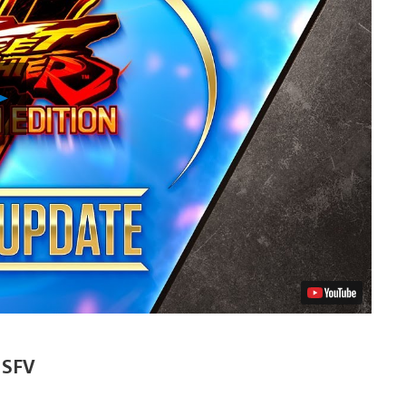
Lancer
la
vidéo
s SFV