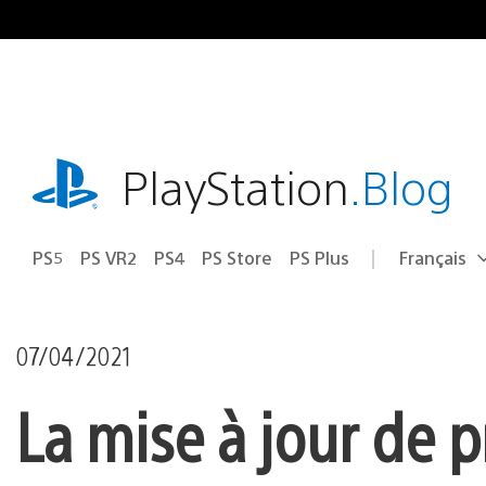
Accéder
au
contenu
playstation.com
PlayStation
.Blog
PS5
PS VR2
PS4
PS Store
PS Plus
Français
Choisir
Région
une
actuelle
région
:
07/04/2021
La mise à jour de p