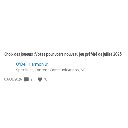
publication
:
Choix des joueurs : Votez pour votre nouveau jeu préféré de juillet 2026
O’Dell Harmon Jr.
Specialist, Content Communications, SIE
Date
2
10
03/08/2026
de
publication
: