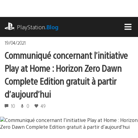
Accéder
au
contenu
playstation.com
PlayStation
.Blog
MEN
19/04/2021
Communiqué concernant l’initiative
Play at Home : Horizon Zero Dawn
Complete Edition gratuit à partir
d’aujourd’hui
10
0
49