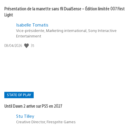
Présentation de la manette sans fil DualSense – Édition limitée 007 First
Light
Isabelle Tomatis
Vice-présidente, Marketing international, Sony Interactive
Entertainment
Date
35
08/04/2026
de
publication
:
STATE OF PLAY
Until Dawn 2 arrive sur PS5 en 2027
Postée
Stu Tilley
dans
Creative Director, Firesprite Games
: