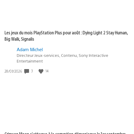
Les jeux du mois PlayStation Plus pour août : Dying Light 2 Stay Human,
Big Walk, Signalis
Adam Michel
Directeur Jeux-services, Contenu, Sony Interactive
Entertainment
Date
3
14
28/07/2026
de
publication
:
Crimson Moon s’attaque à la corruption démoniaque le 1er septembre