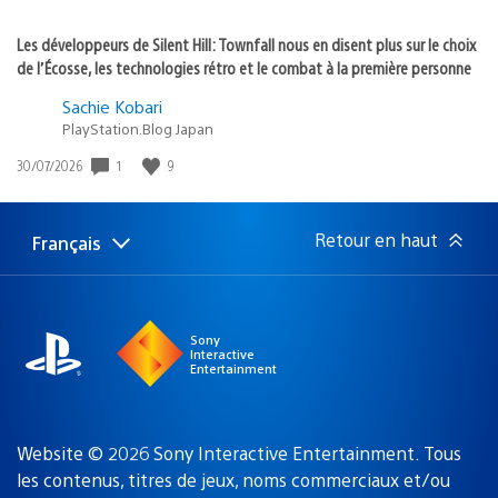
Les développeurs de Silent Hill: Townfall nous en disent plus sur le choix
de l’Écosse, les technologies rétro et le combat à la première personne
Sachie Kobari
PlayStation.Blog Japan
Date
1
9
30/07/2026
de
publication
:
Retour en haut
Français
Choisir
Région
une
actuelle
région
:
Sony
Interactive
Entertainment
Website © 2026 Sony Interactive Entertainment. Tous
les contenus, titres de jeux, noms commerciaux et/ou