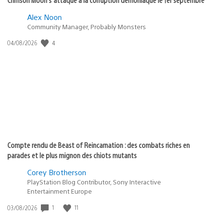
Alex Noon
Community Manager, Probably Monsters
Date
4
04/08/2026
de
publication
:
Compte rendu de Beast of Reincarnation : des combats riches en
parades et le plus mignon des chiots mutants
Corey Brotherson
PlayStation Blog Contributor, Sony Interactive
Entertainment Europe
Date
1
11
03/08/2026
de