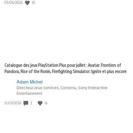
Date
16
03/06/2026
state
de
of
publication
:
play
Catalogue des jeux PlayStation Plus pour juillet : Avatar: Frontiers of
Pandora, Rise of the Ronin, Firefighting Simulator: Ignite et plus encore
Adam Michel
Directeur Jeux-services, Contenu, Sony Interactive
Entertainment
Date
3
16
15/07/2026
de
publication
: