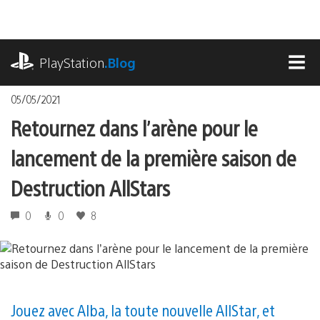
Accéder
au
contenu
playstation.com
PlayStation
.Blog
MEN
05/05/2021
Retournez dans l’arène pour le
lancement de la première saison de
Destruction AllStars
0
0
8
Jouez avec Alba, la toute nouvelle AllStar, et