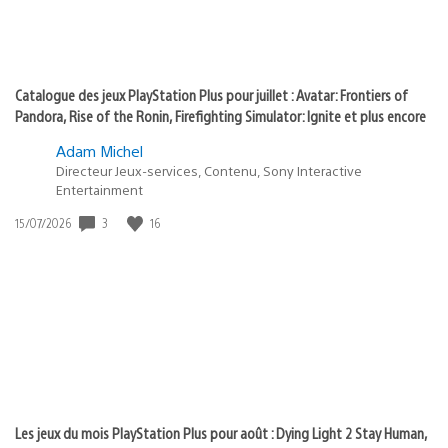
Catalogue des jeux PlayStation Plus pour juillet : Avatar: Frontiers of
Pandora, Rise of the Ronin, Firefighting Simulator: Ignite et plus encore
Adam Michel
Directeur Jeux-services, Contenu, Sony Interactive
Entertainment
Date
3
16
15/07/2026
de
publication
:
Les jeux du mois PlayStation Plus pour août : Dying Light 2 Stay Human,