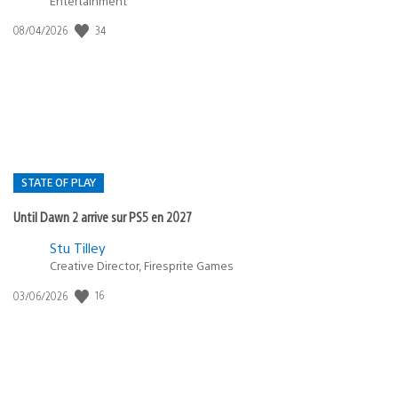
Entertainment
Date
34
08/04/2026
de
publication
:
STATE OF PLAY
Until Dawn 2 arrive sur PS5 en 2027
Postée
Stu Tilley
dans
Creative Director, Firesprite Games
:
Date
16
03/06/2026
state
de
of
publication
:
play