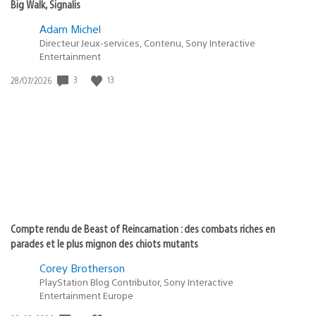
Big Walk, Signalis
Adam Michel
Directeur Jeux-services, Contenu, Sony Interactive
Entertainment
Date
3
13
28/07/2026
de
publication
:
Compte rendu de Beast of Reincarnation : des combats riches en
parades et le plus mignon des chiots mutants
Corey Brotherson
PlayStation Blog Contributor, Sony Interactive
Entertainment Europe