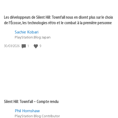
Les développeurs de Silent Hill: Townfall nous en disent plus sur le choix
de l’Écosse, les technologies rétro et le combat à la première personne
Sachie Kobari
PlayStation.Blog Japan
Date
1
9
30/07/2026
de
publication
:
Silent Hill: Townfall – Compte rendu
Phil Hornshaw
PlayStation Blog Contributor