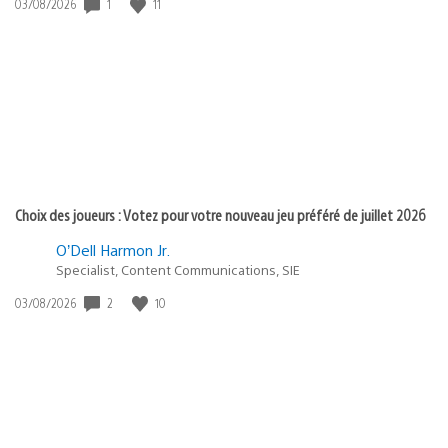
Date
1
11
03/08/2026
de
publication
:
Choix des joueurs : Votez pour votre nouveau jeu préféré de juillet 2026
O’Dell Harmon Jr.
Specialist, Content Communications, SIE
Date
2
10
03/08/2026
de
publication
: