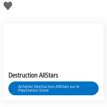
J'aime
Destruction AllStars
Achetez Destruction AllStars sur le
PlayStation Store