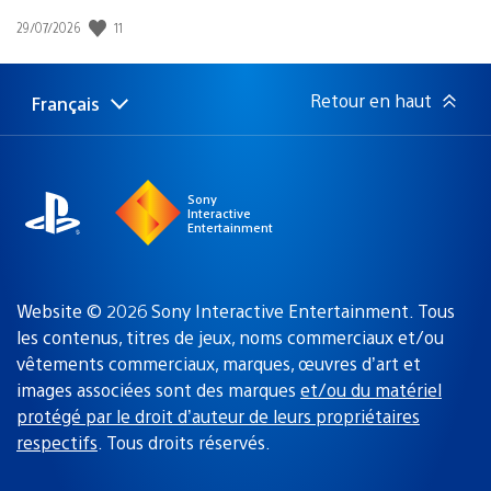
Date
11
29/07/2026
de
publication
:
Retour en haut
Français
Choisir
Région
une
actuelle
région
:
Sony
Interactive
Entertainment
Website © 2026 Sony Interactive Entertainment. Tous
les contenus, titres de jeux, noms commerciaux et/ou
vêtements commerciaux, marques, œuvres d’art et
images associées sont des marques
et/ou du matériel
protégé par le droit d’auteur de leurs propriétaires
respectifs
. Tous droits réservés.