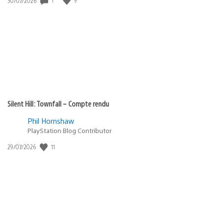
30/07/2026
de
publication
:
Silent Hill: Townfall – Compte rendu
Phil Hornshaw
PlayStation Blog Contributor
Date
11
29/07/2026
de
publication
: