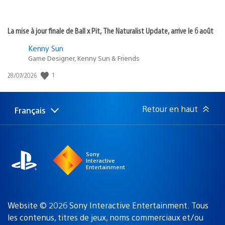
La mise à jour finale de Ball x Pit, The Naturalist Update, arrive le 6 août
Kenny Sun
Game Designer, Kenny Sun & Friends
Date
1
28/07/2026
de
publication
:
Retour en haut
Français
Choisir
Région
une
actuelle
région
:
Sony
Interactive
Entertainment
Website © 2026 Sony Interactive Entertainment. Tous
les contenus, titres de jeux, noms commerciaux et/ou