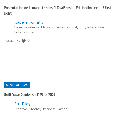
Présentation de la manette sans fil DualSense – Édition limitée 007 First
Light
Isabelle Tomatis
Vice-présidente, Marketing international, Sony Interactive
Entertainment
Date
34
08/04/2026
de
publication
:
STATE OF PLAY
Until Dawn 2 arrive sur PS5 en 2027
Postée
Stu Tilley
dans
Creative Director, Firesprite Games
: