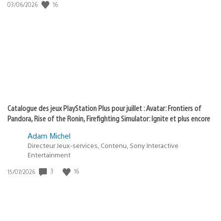
Date
16
03/06/2026
state
de
of
publication
:
play
Catalogue des jeux PlayStation Plus pour juillet : Avatar: Frontiers of
Pandora, Rise of the Ronin, Firefighting Simulator: Ignite et plus encore
Adam Michel
Directeur Jeux-services, Contenu, Sony Interactive
Entertainment
Date
3
16
15/07/2026
de
publication
: