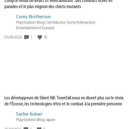
Compte rendu de Beast of Reincarnation : des combats riches en
parades et le plus mignon des chiots mutants
Corey Brotherson
PlayStation Blog Contributor, Sony Interactive
Entertainment Europe
Date
1
10
03/08/2026
de
publication
:
Les développeurs de Silent Hill: Townfall nous en disent plus sur le choix
de l’Écosse, les technologies rétro et le combat à la première personne
Sachie Kobari
PlayStation.Blog Japan
Date
1
9