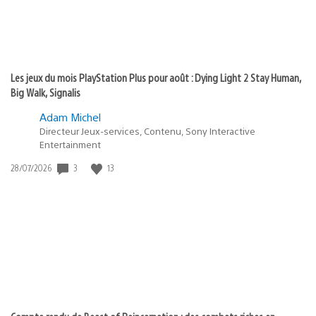
Les jeux du mois PlayStation Plus pour août : Dying Light 2 Stay Human,
Big Walk, Signalis
Adam Michel
Directeur Jeux-services, Contenu, Sony Interactive
Entertainment
Date
3
13
28/07/2026
de
publication
: