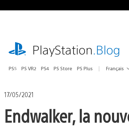
Accéder
au
contenu
playstation.com
PlayStation
.Blog
PS5
PS VR2
PS4
PS Store
PS Plus
Français
Choisir
Région
une
actuelle
région
:
17/05/2021
Endwalker, la nouve