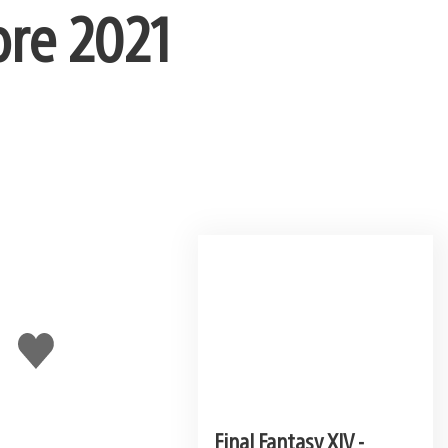
bre 2021
J'aime
Final Fantasy XIV -