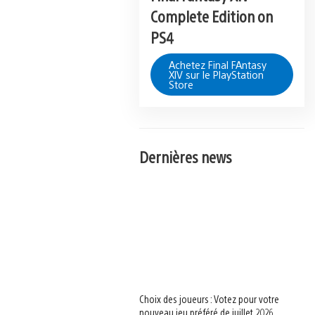
Complete Edition on
PS4
Achetez Final FAntasy
XIV sur le PlayStation
Store
Dernières news
Choix des joueurs : Votez pour votre
nouveau jeu préféré de juillet 2026