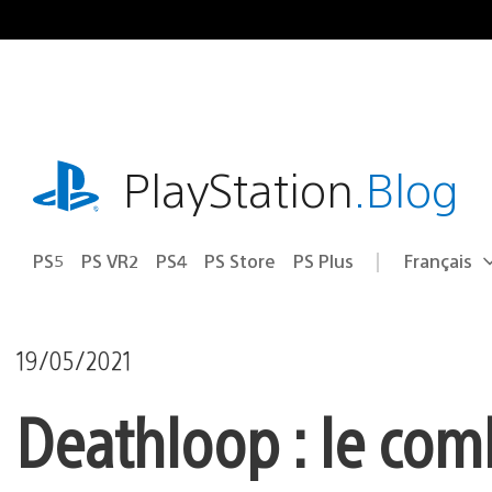
Accéder
au
contenu
playstation.com
PlayStation
.Blog
PS5
PS VR2
PS4
PS Store
PS Plus
Français
Choisir
Région
une
actuelle
région
:
19/05/2021
Deathloop : le comb