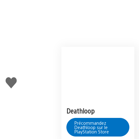
J'aime
Deathloop
Précommandez
Deathloop sur le
PlayStation Store