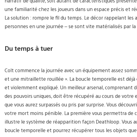
narratif de qualité, soit autant de caractéristiques prése
une familiarité chez les joueurs dans un espace précis et ré
La solution : rompre le fil du temps. Le décor rappelant les
personnes en une journée – se sont vite matérialisés par la 
Du temps à tuer
Colt commence la journée avec un équipement assez somma
et une mitraillette rouillée ». La boucle temporelle est déjà
et violemment expliqué. Un meilleur arsenal, comprenant de
des pouvoirs uniques, doit être récupéré au cours de votre ex
que vous aurez surpassés ou pris par surprise. Vous découvr
votre mort moins pénible. La première vous permettra de co
illustre le système de réapparition façon Deathloop. Vous a
boucle temporelle et pourrez récupérer tous les objets que