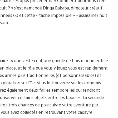
ntes dans ses opus précédents. « Comment pourrions créer
duit ? » s’est demandé Dinga Bakaba, directeur créatif.
 années 60 et cette « tâche impossible » – assassiner huit
suite.
ire : « une veste cool, une gueule de bois monumentale
 en place, et le rôle que vous y jouez vous est rapidement
s armes plus traditionnelles (et personnalisables) et
ploration sur l’île. Vous le trouverez sur les ennemis
irez également deux failles temporelles qui rendront
nserver certains objets entre les boucles. La seconde
urez trois chances de poursuivre votre aventure par
 vous avez collectés en retrouvant votre cadavre.