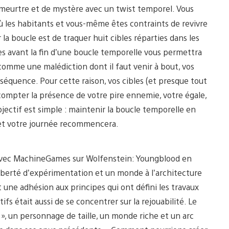
e meurtre et de mystère avec un twist temporel. Vous
où les habitants et vous-même êtes contraints de revivre
la boucle est de traquer huit cibles réparties dans les
bles avant la fin d’une boucle temporelle vous permettra
e comme une malédiction dont il faut venir à bout, vos
équence. Pour cette raison, vos cibles (et presque tout
 compter la présence de votre pire ennemie, votre égale,
bjectif est simple : maintenir la boucle temporelle en
 et votre journée recommencera.
t avec MachineGames sur Wolfenstein: Youngblood en
liberté d’expérimentation et un monde à l’architecture
 une adhésion aux principes qui ont défini les travaux
fs était aussi de se concentrer sur la rejouabilité. Le
 », un personnage de taille, un monde riche et un arc