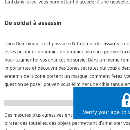
tard dans le jeu, vous permettant d’accéder à une nouvelle z
De soldat à assassin
Dans Deathloop, il est possible d’effectuer des assauts fro
et les positions ennemies en premier lieu vous permettra d
pour augmenter vos chances de survie. Dans un même temps
importantes et découvrir des zones secrètes qui vous aideron
ennemis de la zone portent un masque, comment ferez-vous
question se pose : pouvez-vous éliminer une cible sans ale
https://gfycat.com/skeletalidioticblackwidowspider
Verify your age to 
Des mesures plus agressives entrent également en ligne d
pirater des tourelles, des objets permettant d’améliorer vos