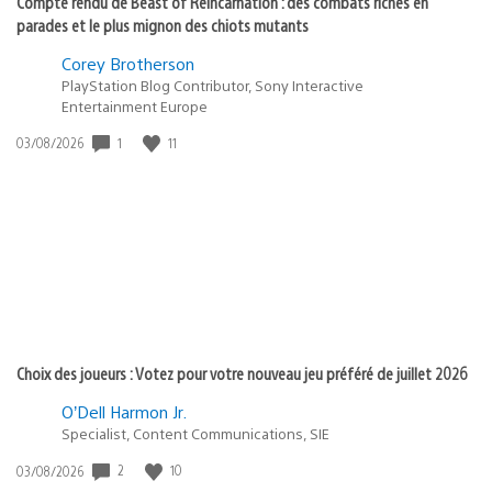
Compte rendu de Beast of Reincarnation : des combats riches en
parades et le plus mignon des chiots mutants
Corey Brotherson
PlayStation Blog Contributor, Sony Interactive
Entertainment Europe
Date
1
11
03/08/2026
de
publication
:
Choix des joueurs : Votez pour votre nouveau jeu préféré de juillet 2026
O’Dell Harmon Jr.
Specialist, Content Communications, SIE
Date
2
10
03/08/2026
de