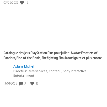
:
Date
16
03/06/2026
state
de
of
publication
:
play
Catalogue des jeux PlayStation Plus pour juillet : Avatar: Frontiers of
Pandora, Rise of the Ronin, Firefighting Simulator: Ignite et plus encore
Adam Michel
Directeur Jeux-services, Contenu, Sony Interactive
Entertainment
Date
3
16
15/07/2026
de
publication
: