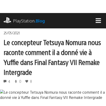
Accéder
au
contenu
playstation.com
PlayStation
.Blog
MEN
25/05/2021
Le concepteur Tetsuya Nomura nous
raconte comment il a donné vie à
Yuffie dans Final Fantasy VII Remake
Intergrade
4
0
8