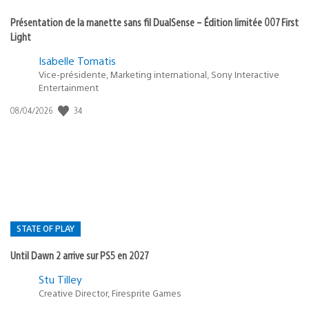
Présentation de la manette sans fil DualSense – Édition limitée 007 First
Light
Isabelle Tomatis
Vice-présidente, Marketing international, Sony Interactive
Entertainment
Date
34
08/04/2026
de
publication
:
STATE OF PLAY
Until Dawn 2 arrive sur PS5 en 2027
Postée
Stu Tilley
dans
Creative Director, Firesprite Games