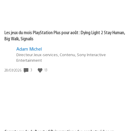
Les jeux du mois PlayStation Plus pour août : Dying Light 2 Stay Human,
Big Walk, Signalis
Adam Michel
Directeur Jeux-services, Contenu, Sony Interactive
Entertainment
Date
3
13
28/07/2026
de
publication
: