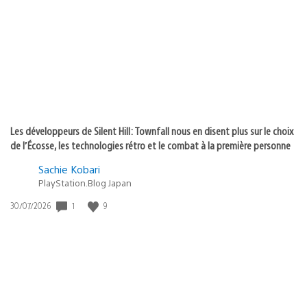
publication
:
Les développeurs de Silent Hill: Townfall nous en disent plus sur le choix
de l’Écosse, les technologies rétro et le combat à la première personne
Sachie Kobari
PlayStation.Blog Japan
Date
1
9
30/07/2026
de
publication
: