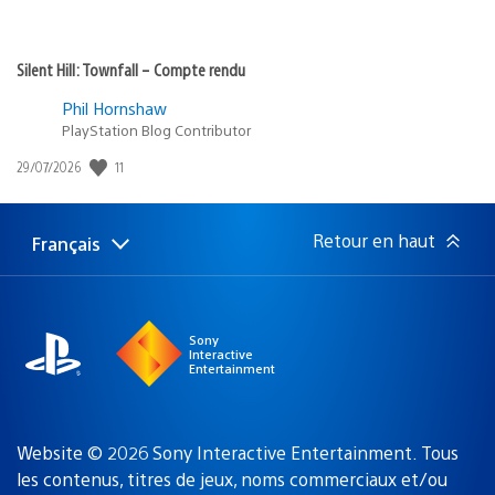
Silent Hill: Townfall – Compte rendu
Phil Hornshaw
PlayStation Blog Contributor
Date
11
29/07/2026
de
publication
:
Retour en haut
Français
Choisir
Région
une
actuelle
région
:
Sony
Interactive
Entertainment
Website © 2026 Sony Interactive Entertainment. Tous
les contenus, titres de jeux, noms commerciaux et/ou