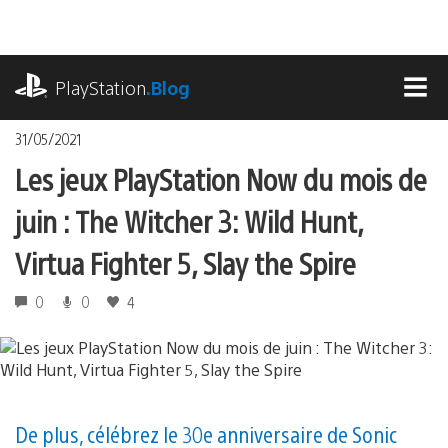
Accéder
au
contenu
playstation.com
PlayStation
.Blog
MEN
31/05/2021
Les jeux PlayStation Now du mois de
juin : The Witcher 3: Wild Hunt,
Virtua Fighter 5, Slay the Spire
0
0
4
De plus, célébrez le 30e anniversaire de Sonic