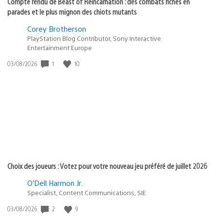
Compte rendu de Beast of Reincarnation : des combats riches en
parades et le plus mignon des chiots mutants
Corey Brotherson
PlayStation Blog Contributor, Sony Interactive
Entertainment Europe
Date
1
10
03/08/2026
de
publication
:
Choix des joueurs : Votez pour votre nouveau jeu préféré de juillet 2026
O’Dell Harmon Jr.
Specialist, Content Communications, SIE
Date
2
9
03/08/2026
de