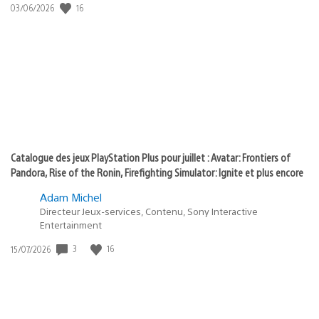
:
Date
16
03/06/2026
state
de
of
publication
:
play
Catalogue des jeux PlayStation Plus pour juillet : Avatar: Frontiers of
Pandora, Rise of the Ronin, Firefighting Simulator: Ignite et plus encore
Adam Michel
Directeur Jeux-services, Contenu, Sony Interactive
Entertainment
Date
3
16
15/07/2026
de
publication
: