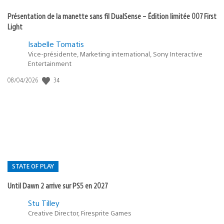
Présentation de la manette sans fil DualSense – Édition limitée 007 First
Light
Isabelle Tomatis
Vice-présidente, Marketing international, Sony Interactive
Entertainment
Date
34
08/04/2026
de
publication
:
STATE OF PLAY
Until Dawn 2 arrive sur PS5 en 2027
Postée
Stu Tilley
dans
Creative Director, Firesprite Games