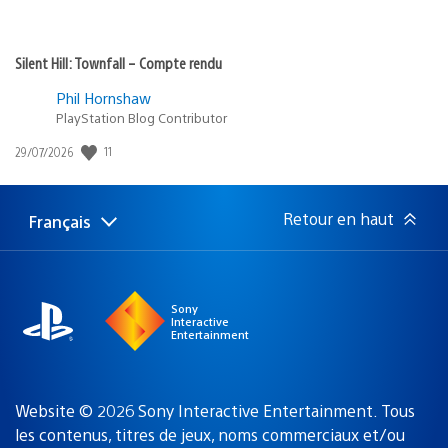
Silent Hill: Townfall – Compte rendu
Phil Hornshaw
PlayStation Blog Contributor
Date
11
29/07/2026
de
publication
:
Retour en haut
Français
Choisir
Région
une
actuelle
région
:
Sony
Interactive
Entertainment
Website © 2026 Sony Interactive Entertainment. Tous
les contenus, titres de jeux, noms commerciaux et/ou