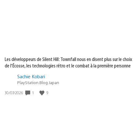
publication
:
Les développeurs de Silent Hill: Townfall nous en disent plus sur le choix
de l’Écosse, les technologies rétro et le combat à la première personne
Sachie Kobari
PlayStation.Blog Japan
Date
1
9
30/07/2026
de
publication
: