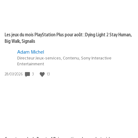
Les jeux du mois PlayStation Plus pour août : Dying Light 2 Stay Human,
Big Walk, Signalis
Adam Michel
Directeur Jeux-services, Contenu, Sony Interactive
Entertainment
Date
3
13
28/07/2026
de
publication
: