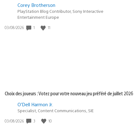
Corey Brotherson
PlayStation Blog Contributor, Sony Interactive
Entertainment Europe
Date
1
11
03/08/2026
de
publication
:
Choix des joueurs : Votez pour votre nouveau jeu préféré de juillet 2026
O’Dell Harmon Jr.
Specialist, Content Communications, SIE
Date
3
10
03/08/2026
de
publication
: