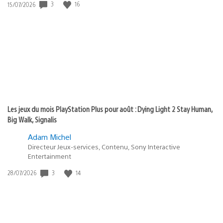
Date
3
16
15/07/2026
de
publication
:
Les jeux du mois PlayStation Plus pour août : Dying Light 2 Stay Human,
Big Walk, Signalis
Adam Michel
Directeur Jeux-services, Contenu, Sony Interactive
Entertainment
Date
3
14
28/07/2026
de
publication
: