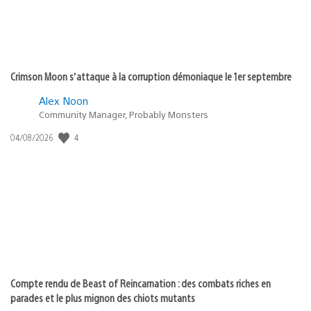
Crimson Moon s’attaque à la corruption démoniaque le 1er septembre
Alex Noon
Community Manager, Probably Monsters
Date
4
04/08/2026
de
publication
:
Compte rendu de Beast of Reincarnation : des combats riches en
parades et le plus mignon des chiots mutants