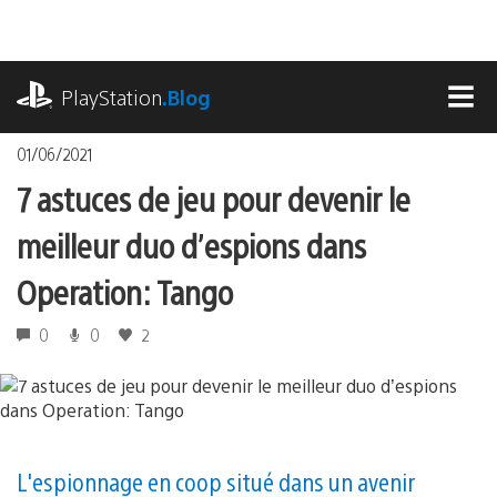
Accéder
au
contenu
playstation.com
PlayStation
.Blog
MEN
01/06/2021
7 astuces de jeu pour devenir le
meilleur duo d’espions dans
Operation: Tango
0
0
2
L'espionnage en coop situé dans un avenir