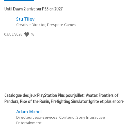
Until Dawn 2 arrive sur PS5 en 2027
Postée
Stu Tilley
dans
Creative Director, Firesprite Games
:
Date
16
03/06/2026
state
de
of
publication
:
play
Catalogue des jeux PlayStation Plus pour juillet : Avatar: Frontiers of
Pandora, Rise of the Ronin, Firefighting Simulator: Ignite et plus encore
Adam Michel
Directeur Jeux-services, Contenu, Sony Interactive
Entertainment