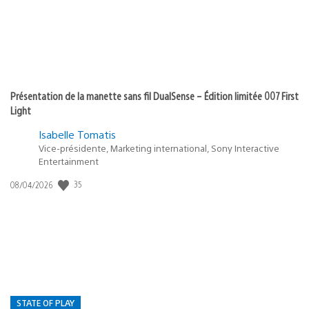
Présentation de la manette sans fil DualSense – Édition limitée 007 First
Light
Isabelle Tomatis
Vice-présidente, Marketing international, Sony Interactive
Entertainment
Date
35
08/04/2026
de
publication
:
STATE OF PLAY