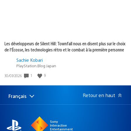
Les développeurs de Silent Hill: Townfall nous en disent plus sur le choix
de l’Écosse, les technologies rétro et le combat à la première personne
Sachie Kobari
PlayStation.Blog Japan
Date
1
9
30/07/2026
de
publication
:
Retour en haut
Français
Choisir
Région
une
actuelle
région
:
Sony
Interactive
Entertainment