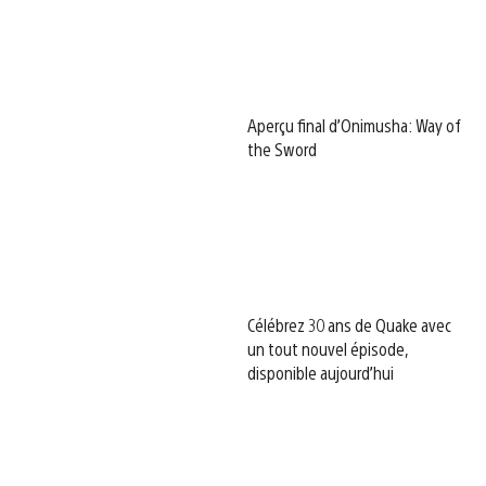
Aperçu final d’Onimusha: Way of
the Sword
Célébrez 30 ans de Quake avec
un tout nouvel épisode,
disponible aujourd’hui