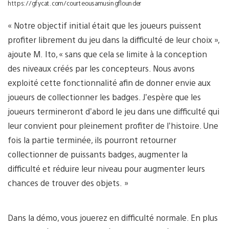
https://gfycat.com/courteousamusingflounder
« Notre objectif initial était que les joueurs puissent
profiter librement du jeu dans la difficulté de leur choix »,
ajoute M. Ito, « sans que cela se limite à la conception
des niveaux créés par les concepteurs. Nous avons
exploité cette fonctionnalité afin de donner envie aux
joueurs de collectionner les badges. J’espère que les
joueurs termineront d’abord le jeu dans une difficulté qui
leur convient pour pleinement profiter de l’histoire. Une
fois la partie terminée, ils pourront retourner
collectionner de puissants badges, augmenter la
difficulté et réduire leur niveau pour augmenter leurs
chances de trouver des objets. »
Dans la démo, vous jouerez en difficulté normale. En plus