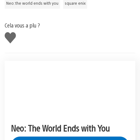
Neo: the world ends with you
square enix
Cela vous a plu ?
J'aime
Neo: The World Ends with You