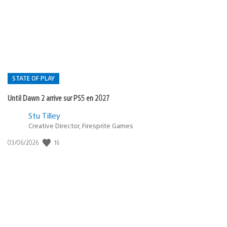
publication
:
STATE OF PLAY
Until Dawn 2 arrive sur PS5 en 2027
Postée
Stu Tilley
dans
Creative Director, Firesprite Games
:
Date
16
03/06/2026
state
de
of
publication
:
play