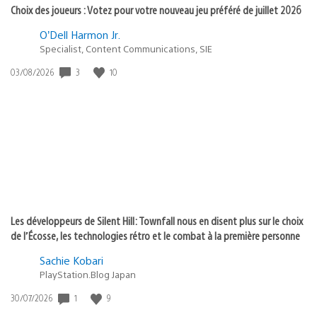
Choix des joueurs : Votez pour votre nouveau jeu préféré de juillet 2026
O’Dell Harmon Jr.
Specialist, Content Communications, SIE
Date
3
10
03/08/2026
de
publication
:
Les développeurs de Silent Hill: Townfall nous en disent plus sur le choix
de l’Écosse, les technologies rétro et le combat à la première personne
Sachie Kobari
PlayStation.Blog Japan
Date
1
9
30/07/2026
de