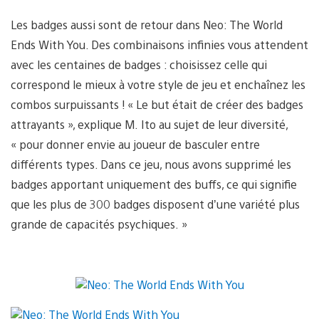
Les badges aussi sont de retour dans Neo: The World
Ends With You. Des combinaisons infinies vous attendent
avec les centaines de badges : choisissez celle qui
correspond le mieux à votre style de jeu et enchaînez les
combos surpuissants ! « Le but était de créer des badges
attrayants », explique M. Ito au sujet de leur diversité,
« pour donner envie au joueur de basculer entre
différents types. Dans ce jeu, nous avons supprimé les
badges apportant uniquement des buffs, ce qui signifie
que les plus de 300 badges disposent d’une variété plus
grande de capacités psychiques. »