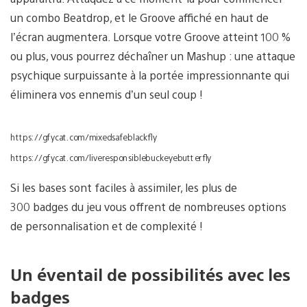
un combo Beatdrop, et le Groove affiché en haut de
l’écran augmentera. Lorsque votre Groove atteint 100 %
ou plus, vous pourrez déchaîner un Mashup : une attaque
psychique surpuissante à la portée impressionnante qui
éliminera vos ennemis d’un seul coup !
https://gfycat.com/mixedsafeblackfly
https://gfycat.com/liveresponsiblebuckeyebutterfly
Si les bases sont faciles à assimiler, les plus de
300 badges du jeu vous offrent de nombreuses options
de personnalisation et de complexité !
Un éventail de possibilités avec les
badges