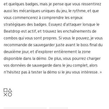
et quelques badges, mais je pense que vous ressentirez
aussi les mécaniques uniques du jeu, le rythme, et que
vous commencerez à comprendre les enjeux
stratégiques des badges. Essayez d’attaquer lorsque le
Beatdrop est actif, et trouvez les enchaînements de
combos qui vous sont propres. Si vous le pouvez, je vous
recommande de sauvegarder juste avant le boss final du
deuxième jour, et d’explorer entièrement la zone
disponible dans la démo. De plus, vous pourrez charger
vos données de sauvegarde dans le jeu complet, alors
n’hésitez pas à tester la démo si le jeu vous intéresse. »