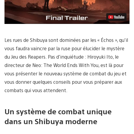
Les rues de Shibuya sont dominées par les « Échos », qu’il
vous faudra vaincre par la ruse pour élucider le mystère
du Jeu des Reapers. Pas d’inquiétude : Hiroyuki Ito, le
directeur de Neo: The World Ends With You, est là pour
vous présenter le nouveau système de combat du jeu et
vous donner quelques conseils pour vous préparer aux
combats qui vous attendent.
Un système de combat unique
dans un Shibuya moderne