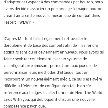
d’adapter cet aspect à des commandes par bouton, nous
avons décidé d’associer un personnage à chaque bouton,
créant ainsi cette nouvelle mécanique de combat dans
l’esprit TWEWY. »
D’après M. Ito, il fallait également retravailler le
déroulement de base des combats afin de « les rendre
addictifs sans qu’ils deviennent ennuyeux. Nous avons dû
faire coexister cet élément avec un système de
« configuration » amusant permettant aux joueurs de
personnaliser leurs méthodes d’attaque, tout en
incorporant un nouvel élément inédit, ce qui s’est avéré
difficile. » L’élément de configuration fait bien sûr
référence aux badges à collectionner de Neo: The World
Ends With you, qui débloquent chacun une nouvelle
compétence psychique.