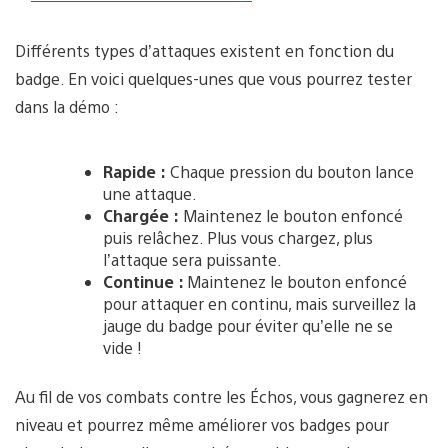
Différents types d’attaques existent en fonction du
badge. En voici quelques-unes que vous pourrez tester
dans la démo :
Rapide :
Chaque pression du bouton lance
une attaque.
Chargée :
Maintenez le bouton enfoncé
puis relâchez. Plus vous chargez, plus
l’attaque sera puissante.
Continue :
Maintenez le bouton enfoncé
pour attaquer en continu, mais surveillez la
jauge du badge pour éviter qu’elle ne se
vide !
Au fil de vos combats contre les Échos, vous gagnerez en
niveau et pourrez même améliorer vos badges pour