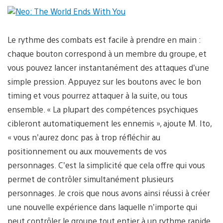
Le rythme des combats est facile à prendre en main :
chaque bouton correspond à un membre du groupe, et
vous pouvez lancer instantanément des attaques d’une
simple pression. Appuyez sur les boutons avec le bon
timing et vous pourrez attaquer à la suite, ou tous
ensemble. « La plupart des compétences psychiques
cibleront automatiquement les ennemis », ajoute M. Ito,
« vous n’aurez donc pas à trop réfléchir au
positionnement ou aux mouvements de vos
personnages. C’est la simplicité que cela offre qui vous
permet de contrôler simultanément plusieurs
personnages. Je crois que nous avons ainsi réussi à créer
une nouvelle expérience dans laquelle n’importe qui
peut contrôler le groupe tout entier à un rythme rapide,