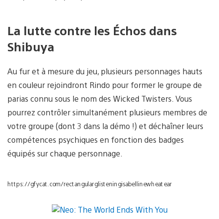
La lutte contre les Échos dans
Shibuya
Au fur et à mesure du jeu, plusieurs personnages hauts
en couleur rejoindront Rindo pour former le groupe de
parias connu sous le nom des Wicked Twisters. Vous
pourrez contrôler simultanément plusieurs membres de
votre groupe (dont 3 dans la démo !) et déchaîner leurs
compétences psychiques en fonction des badges
équipés sur chaque personnage.
https://gfycat.com/rectangularglisteningisabellinewheatear