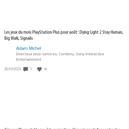
Les jeux du mois PlayStation Plus pour août : Dying Light 2 Stay Human,
Big Walk, Signalis
Adam Michel
Directeur Jeux-services, Contenu, Sony Interactive
Entertainment
Date
3
14
28/07/2026
de
publication
: