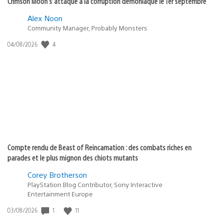
Crimson Moon s’attaque à la corruption démoniaque le 1er septembre
Alex Noon
Community Manager, Probably Monsters
Date
4
04/08/2026
de
publication
:
Compte rendu de Beast of Reincarnation : des combats riches en
parades et le plus mignon des chiots mutants
Corey Brotherson
PlayStation Blog Contributor, Sony Interactive
Entertainment Europe
Date
1
11
03/08/2026
de