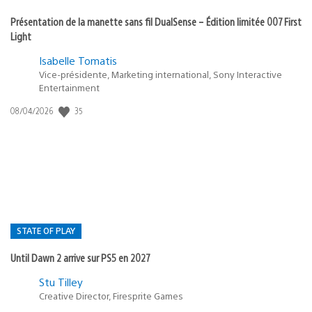
Présentation de la manette sans fil DualSense – Édition limitée 007 First
Light
Isabelle Tomatis
Vice-présidente, Marketing international, Sony Interactive
Entertainment
Date
35
08/04/2026
de
publication
:
STATE OF PLAY
Until Dawn 2 arrive sur PS5 en 2027
Postée
Stu Tilley
dans
Creative Director, Firesprite Games