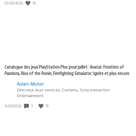
:
Date
16
03/06/2026
state
de
of
publication
:
play
Catalogue des jeux PlayStation Plus pour juillet : Avatar: Frontiers of
Pandora, Rise of the Ronin, Firefighting Simulator: Ignite et plus encore
Adam Michel
Directeur Jeux-services, Contenu, Sony Interactive
Entertainment
Date
3
16
15/07/2026
de
publication
: