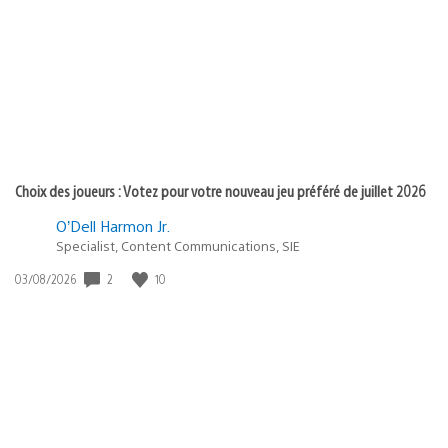
publication
:
Choix des joueurs : Votez pour votre nouveau jeu préféré de juillet 2026
O’Dell Harmon Jr.
Specialist, Content Communications, SIE
Date
2
10
03/08/2026
de
publication
: