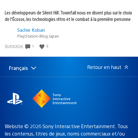
Les développeurs de Silent Hill: Townfall nous en disent plus sur le choix
de l’Écosse, les technologies rétro et le combat à la première personne
Sachie Kobari
PlayStation.Blog Japan
Date
1
9
30/07/2026
de
publication
:
Retour en haut
Français
Choisir
Région
une
actuelle
région
:
Sony
Interactive
Entertainment
Website © 2026 Sony Interactive Entertainment. Tous
les contenus, titres de jeux, noms commerciaux et/ou