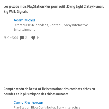
Les jeux du mois PlayStation Plus pour août : Dying Light 2 Stay Human,
Big Walk, Signalis
Adam Michel
Directeur Jeux-services, Contenu, Sony Interactive
Entertainment
Date
3
14
28/07/2026
de
publication
:
Compte rendu de Beast of Reincarnation : des combats riches en
parades et le plus mignon des chiots mutants
Corey Brotherson
PlayStation Blog Contributor, Sony Interactive