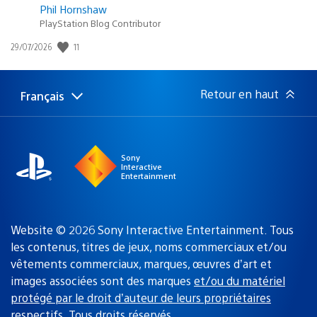
Phil Hornshaw
PlayStation Blog Contributor
Date
11
29/07/2026
de
publication
:
Retour en haut
Français
Choisir
Région
une
actuelle
région
:
Sony
Interactive
Entertainment
Website © 2026 Sony Interactive Entertainment. Tous
les contenus, titres de jeux, noms commerciaux et/ou
vêtements commerciaux, marques, œuvres d’art et
images associées sont des marques
et/ou du matériel
protégé par le droit d’auteur de leurs propriétaires
respectifs
. Tous droits réservés.