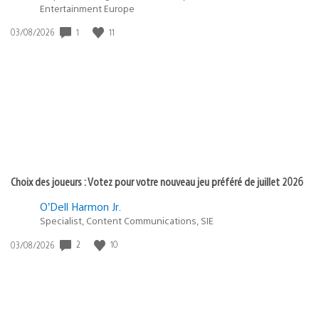
Entertainment Europe
Date
1
11
03/08/2026
de
publication
:
Choix des joueurs : Votez pour votre nouveau jeu préféré de juillet 2026
O’Dell Harmon Jr.
Specialist, Content Communications, SIE
Date
2
10
03/08/2026
de
publication
: