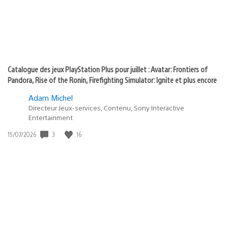
Catalogue des jeux PlayStation Plus pour juillet : Avatar: Frontiers of
Pandora, Rise of the Ronin, Firefighting Simulator: Ignite et plus encore
Adam Michel
Directeur Jeux-services, Contenu, Sony Interactive
Entertainment
Date
3
16
15/07/2026
de
publication
: