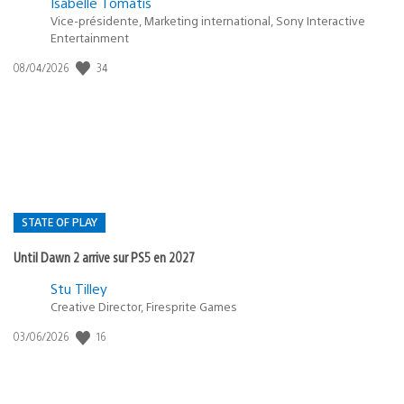
Isabelle Tomatis
Vice-présidente, Marketing international, Sony Interactive
Entertainment
Date
34
08/04/2026
de
publication
:
STATE OF PLAY
Until Dawn 2 arrive sur PS5 en 2027
Postée
Stu Tilley
dans
Creative Director, Firesprite Games
:
Date
16
03/06/2026
state
de
of
publication
:
play