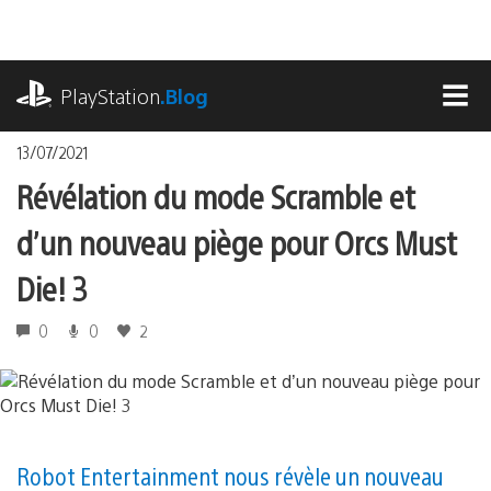
Accéder
au
contenu
playstation.com
PlayStation
.Blog
MEN
13/07/2021
Révélation du mode Scramble et
d’un nouveau piège pour Orcs Must
Die! 3
0
0
2
Robot Entertainment nous révèle un nouveau