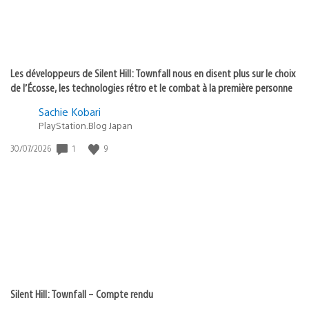
Les développeurs de Silent Hill: Townfall nous en disent plus sur le choix
de l’Écosse, les technologies rétro et le combat à la première personne
Sachie Kobari
PlayStation.Blog Japan
Date
1
9
30/07/2026
de
publication
:
Silent Hill: Townfall – Compte rendu