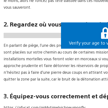
le moins, alors ne foncez pas tête baissée dans ces nouvel
vous sauveront.
2.
Regardez où vous mettez les pie
https://gfycat.com/repentantuntimelygnu
Verify your age to 
En parlant de piège, l’une des premières nouveautés qu’il vo
sont placées sur votre chemin au cours de certaines missio
installations mortelles vous feront voler en morceaux si vou
approche prudente et faire détonner les réservoirs de prop
n’hésitez pas à faire d’une pierre deux coups en attirant 
quitter la zone par la suite, car le bruit de la détonation at
3.
Équipez-vous correctement et dé
https://gfycat.com/giddytimelyichneumonfly