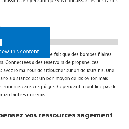
les missions en pensant que vos connaissances des cartes
ds
view this content.
us faudra redouter est le fait que des bombes filaires
ns. Connectées à des réservoirs de propane, ces
s avez le malheur de trébucher sur un de leurs fils. Une
ane à distance est un bon moyen de les éviter, mais
vos ennemis dans ces pièges. Cependant, n’oubliez pas de
tirera d’autres ennemis.
pensez vos ressources sagement