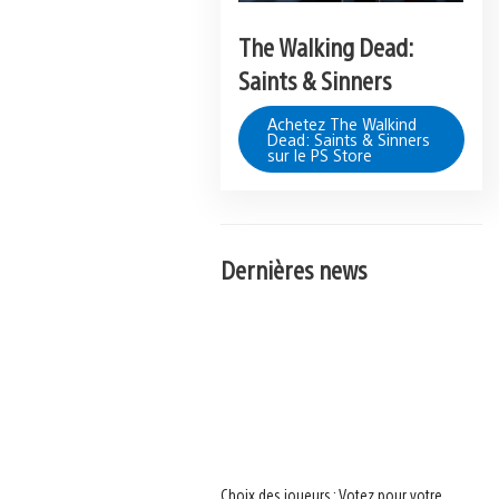
The Walking Dead:
Saints & Sinners
Achetez The Walkind
Dead: Saints & Sinners
sur le PS Store
Dernières news
Choix des joueurs : Votez pour votre