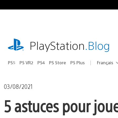
Accéder
au
contenu
playstation.com
PlayStation
.Blog
PS5
PS VR2
PS4
PS Store
PS Plus
Français
Choisir
Région
une
actuelle
région
:
03/08/2021
5 astuces pour joue