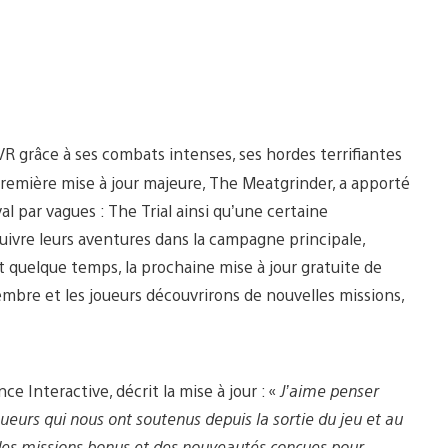
VR grâce à ses combats intenses, ses hordes terrifiantes
première mise à jour majeure, The Meatgrinder, a apporté
l par vagues : The Trial ainsi qu’une certaine
uivre leurs aventures dans la campagne principale,
t quelque temps, la prochaine mise à jour gratuite de
embre et les joueurs découvrirons de nouvelles missions,
Interactive, décrit la mise à jour : «
J’aime penser
eurs qui nous ont soutenus depuis la sortie du jeu et au
es missions bonus et des nouveautés conçues pour