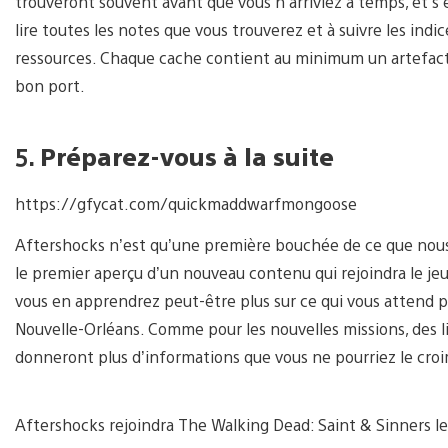
trouveront souvent avant que vous n’arriviez à temps, et s
lire toutes les notes que vous trouverez et à suivre les ind
ressources. Chaque cache contient au minimum un artefact m
bon port.
5.
Préparez-vous à la suite
https://gfycat.com/quickmaddwarfmongoose
Aftershocks n’est qu’une première bouchée de ce que nous v
le premier aperçu d’un nouveau contenu qui rejoindra le je
vous en apprendrez peut-être plus sur ce qui vous attend po
Nouvelle-Orléans. Comme pour les nouvelles missions, des l
donneront plus d’informations que vous ne pourriez le croi
Aftershocks rejoindra The Walking Dead: Saint & Sinners l