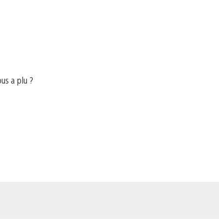
ous a plu ?
e