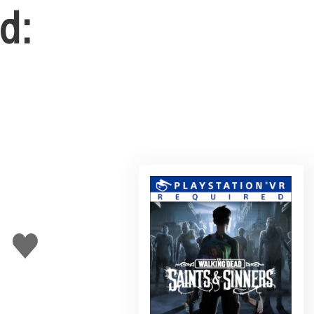
d:
J'aime