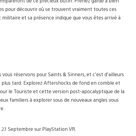
’empareront de ce précieux butin. Prenez garde à bien
ices pour découvrir où se trouvent vraiment toutes ces
ilitaire et sa présence indique que vous êtes arrivé à
ous réservons pour Saints & Sinners, et c’est d’ailleurs
u plus tard. Explorez Aftershocks de fond en comble et
ur le Touriste et cette version post-apocalyptique de la
ieux familiers à explorer sous de nouveaux angles vous
re.
e 23 Septembre sur PlayStation VR.