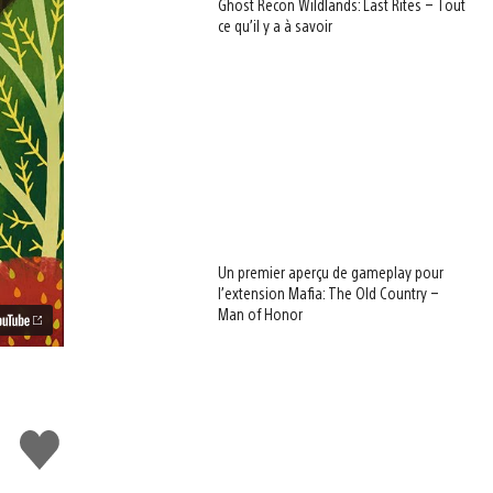
Ghost Recon Wildlands: Last Rites – Tout
ce qu’il y a à savoir
Un premier aperçu de gameplay pour
l’extension Mafia: The Old Country –
Man of Honor
J'aime