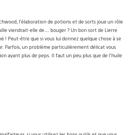
chwood, l’élaboration de potions et de sorts joue un rôle
ille viendrait-elle de… bouger ? Un bon sort de Lierre
amé ! Peut-être que si vous lui donnez quelque chose à se
r. Parfois, un problème particulièrement délicat vous
n ayant plus de peps. Il faut un peu plus que de l’huile
s malfaiteurs, si vous utilisez les bons outils et que vous