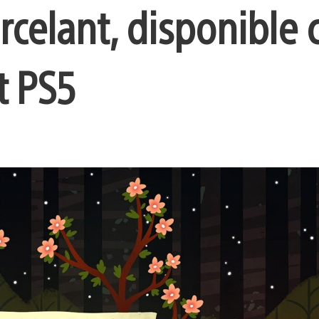
celant, disponible 
t PS5