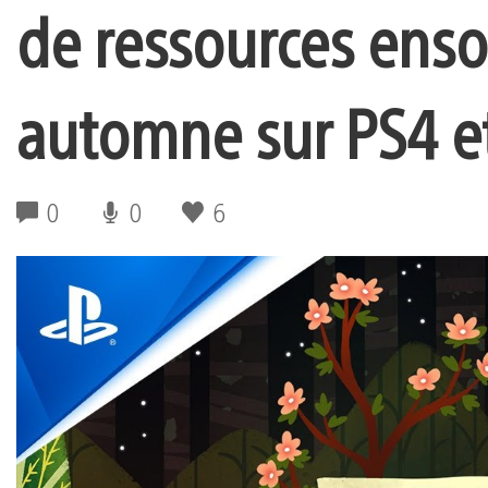
de ressources ensor
automne sur PS4 e
0
0
6