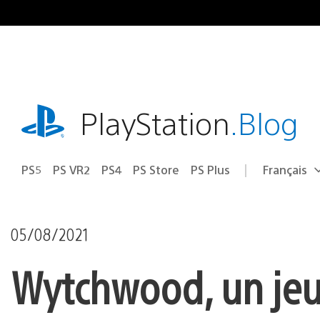
Accéder
au
contenu
playstation.com
PlayStation
.Blog
PS5
PS VR2
PS4
PS Store
PS Plus
Français
Choisir
Région
une
actuelle
région
:
05/08/2021
Wytchwood, un jeu 