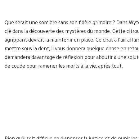
Que serait une sorcière sans son fidèle grimoire ? Dans Wyt
clé dans la découverte des mystères du monde. Cette citrou
agrippant devrait la maintenir en place. Ce chat a l’air aff
mettre sous la dent, il vous donnera quelque chose en retou
demandera davantage de réflexion pour aboutir à une solutio
de coude pour ramener les morts à la vie, après tout.
Bien qu’il soit difficile de dispenser la justice et de punir le