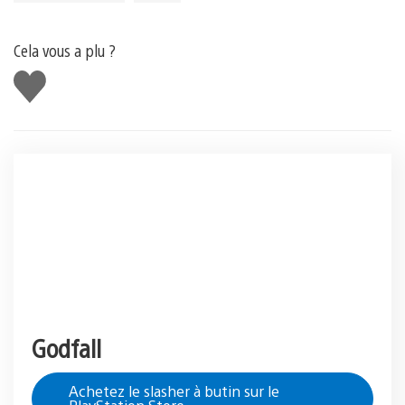
Cela vous a plu ?
J'aime
Godfall
Achetez le slasher à butin sur le