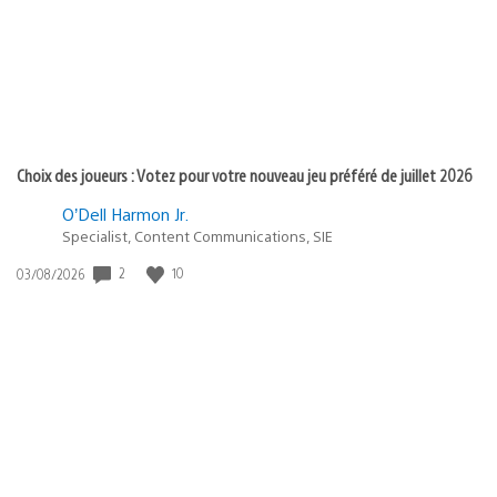
:
Choix des joueurs : Votez pour votre nouveau jeu préféré de juillet 2026
O’Dell Harmon Jr.
Specialist, Content Communications, SIE
Date
2
10
03/08/2026
de
publication
: