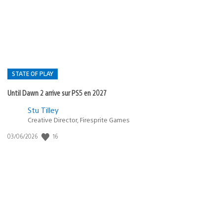
publication
:
STATE OF PLAY
Until Dawn 2 arrive sur PS5 en 2027
Postée
Stu Tilley
dans
Creative Director, Firesprite Games
:
Date
16
03/06/2026
state
de
of
publication
:
play