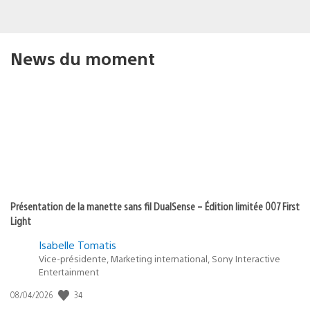
News du moment
Présentation de la manette sans fil DualSense – Édition limitée 007 First
Light
Isabelle Tomatis
Vice-présidente, Marketing international, Sony Interactive
Entertainment
Date
34
08/04/2026
de