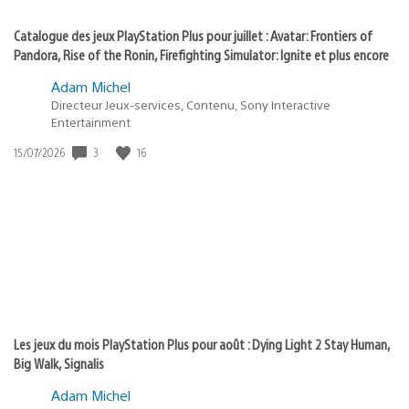
Catalogue des jeux PlayStation Plus pour juillet : Avatar: Frontiers of
Pandora, Rise of the Ronin, Firefighting Simulator: Ignite et plus encore
Adam Michel
Directeur Jeux-services, Contenu, Sony Interactive
Entertainment
Date
3
16
15/07/2026
de
publication
:
Les jeux du mois PlayStation Plus pour août : Dying Light 2 Stay Human,
Big Walk, Signalis
Adam Michel