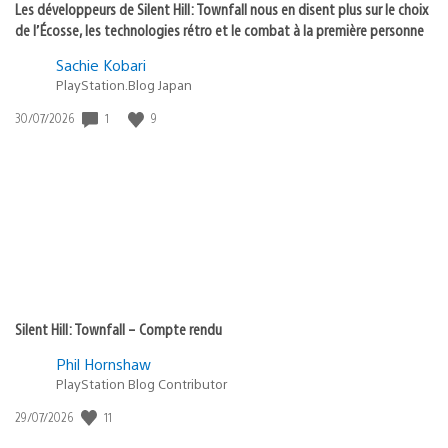
Les développeurs de Silent Hill: Townfall nous en disent plus sur le choix
de l’Écosse, les technologies rétro et le combat à la première personne
Sachie Kobari
PlayStation.Blog Japan
Date
1
9
30/07/2026
de
publication
:
Silent Hill: Townfall – Compte rendu
Phil Hornshaw
PlayStation Blog Contributor
Date
11
29/07/2026
de