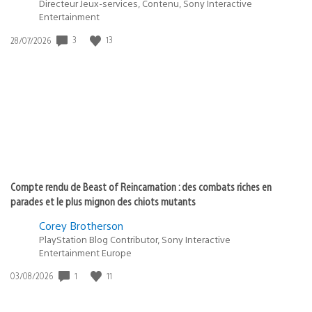
Directeur Jeux-services, Contenu, Sony Interactive
Entertainment
Date
3
13
28/07/2026
de
publication
:
Compte rendu de Beast of Reincarnation : des combats riches en
parades et le plus mignon des chiots mutants
Corey Brotherson
PlayStation Blog Contributor, Sony Interactive
Entertainment Europe
Date
1
11
03/08/2026
de
publication