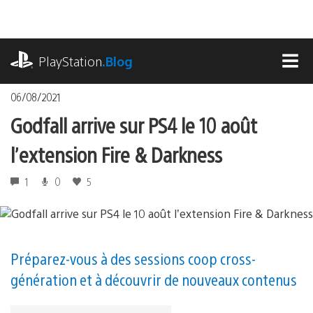
Accéder
au
contenu
playstation.com
PlayStation
.Blog
MEN
06/08/2021
Godfall arrive sur PS4 le 10 août
l’extension Fire & Darkness
1
0
5
Préparez-vous à des sessions coop cross-
génération et à découvrir de nouveaux contenus