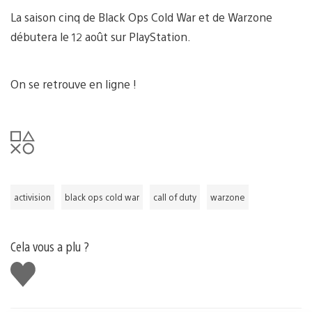
La saison cinq de Black Ops Cold War et de Warzone
débutera le 12 août sur PlayStation.
On se retrouve en ligne !
activision
black ops cold war
call of duty
warzone
Cela vous a plu ?
J'aime