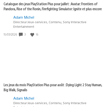
Catalogue des jeux PlayStation Plus pour juillet : Avatar: Frontiers of
Pandora, Rise of the Ronin, Firefighting Simulator: Ignite et plus encore
Adam Michel
Directeur Jeux-services, Contenu, Sony Interactive
Entertainment
Date
3
16
15/07/2026
de
publication
:
Les jeux du mois PlayStation Plus pour août : Dying Light 2 Stay Human,
Big Walk, Signalis
Adam Michel
Directeur Jeux-services, Contenu, Sony Interactive