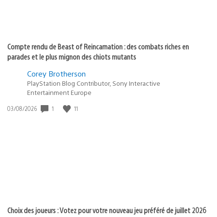
Compte rendu de Beast of Reincarnation : des combats riches en
parades et le plus mignon des chiots mutants
Corey Brotherson
PlayStation Blog Contributor, Sony Interactive
Entertainment Europe
Date
1
11
03/08/2026
de
publication
:
Choix des joueurs : Votez pour votre nouveau jeu préféré de juillet 2026