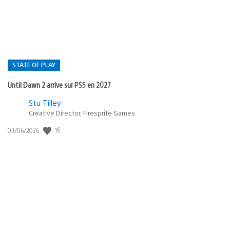
:
STATE OF PLAY
Until Dawn 2 arrive sur PS5 en 2027
Postée
Stu Tilley
dans
Creative Director, Firesprite Games
:
Date
16
03/06/2026
state
de
of
publication
:
play