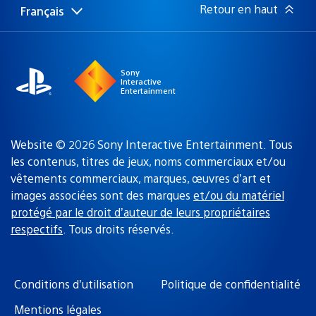
Retour en haut
Français
Choisir
Région
une
actuelle
région
:
Sony
Interactive
Entertainment
Website © 2026 Sony Interactive Entertainment. Tous
les contenus, titres de jeux, noms commerciaux et/ou
vêtements commerciaux, marques, œuvres d’art et
images associées sont des marques
et/ou du matériel
protégé par le droit d’auteur de leurs propriétaires
respectifs
. Tous droits réservés.
Conditions d’utilisation
Politique de confidentialité
Mentions légales