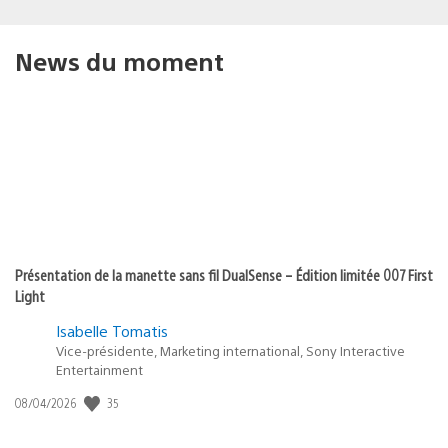
News du moment
Présentation de la manette sans fil DualSense – Édition limitée 007 First
Light
Isabelle Tomatis
Vice-présidente, Marketing international, Sony Interactive
Entertainment
Date
35
08/04/2026
de
publication