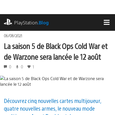
Accéder
au
contenu
playstation.com
PlayStation
.Blog
MEN
06/08/2021
La saison 5 de Black Ops Cold War et
de Warzone sera lancée le 12 août
0
0
1
Découvrez cinq nouvelles cartes multijoueur,
quatre nouvelles armes, le nouveau mode