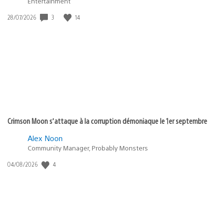
Entertainment
Date
3
14
28/07/2026
de
publication
:
Crimson Moon s’attaque à la corruption démoniaque le 1er septembre
Alex Noon
Community Manager, Probably Monsters
Date
4
04/08/2026
de
publication
: