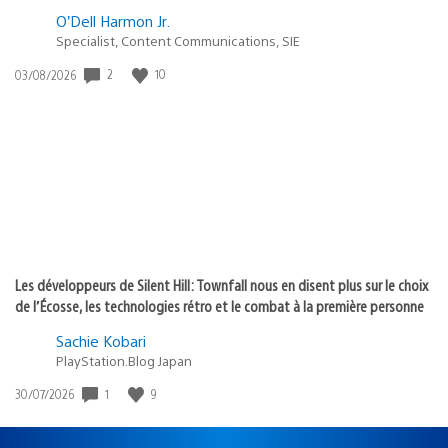
O’Dell Harmon Jr.
Specialist, Content Communications, SIE
Date
2
10
03/08/2026
de
publication
:
Les développeurs de Silent Hill: Townfall nous en disent plus sur le choix
de l’Écosse, les technologies rétro et le combat à la première personne
Sachie Kobari
PlayStation.Blog Japan
Date
1
9
30/07/2026
de
publication
: