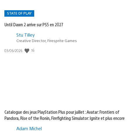
STATE OF PLAY
Until Dawn 2 arrive sur PS5 en 2027
Postée
Stu Tilley
dans
Creative Director, Firesprite Games
:
Date
16
03/06/2026
state
de
of
publication
:
play
Catalogue des jeux PlayStation Plus pour juillet : Avatar: Frontiers of
Pandora, Rise of the Ronin, Firefighting Simulator: Ignite et plus encore
Adam Michel