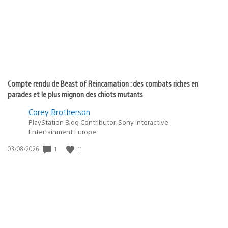
:
Compte rendu de Beast of Reincarnation : des combats riches en
parades et le plus mignon des chiots mutants
Corey Brotherson
PlayStation Blog Contributor, Sony Interactive
Entertainment Europe
Date
1
11
03/08/2026
de
publication
: