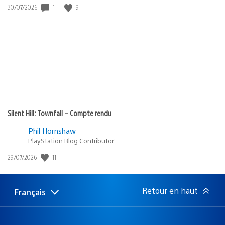
Date
1
9
30/07/2026
de
publication
:
Silent Hill: Townfall – Compte rendu
Phil Hornshaw
PlayStation Blog Contributor
Date
11
29/07/2026
de
publication
:
Retour en haut
Français
Choisir
Région
une
actuelle
région
: