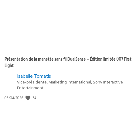
Présentation de la manette sans fil DualSense – Édition limitée 007 First
Light
Isabelle Tomatis
Vice-présidente, Marketing international, Sony Interactive
Entertainment
Date
34
08/04/2026
de
publication
: