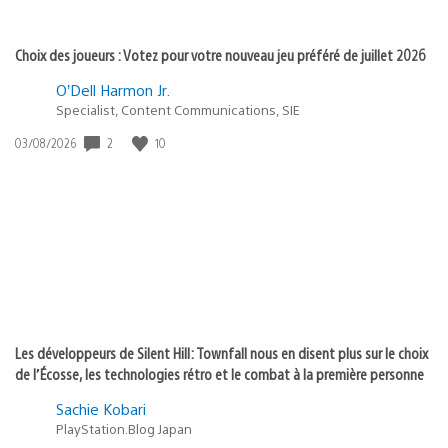
Choix des joueurs : Votez pour votre nouveau jeu préféré de juillet 2026
O’Dell Harmon Jr.
Specialist, Content Communications, SIE
Date
2
10
03/08/2026
de
publication
:
Les développeurs de Silent Hill: Townfall nous en disent plus sur le choix
de l’Écosse, les technologies rétro et le combat à la première personne
Sachie Kobari
PlayStation.Blog Japan