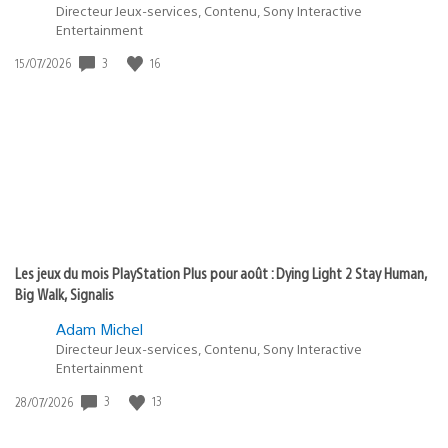
Directeur Jeux-services, Contenu, Sony Interactive
Entertainment
Date
3
16
15/07/2026
de
publication
:
Les jeux du mois PlayStation Plus pour août : Dying Light 2 Stay Human,
Big Walk, Signalis
Adam Michel
Directeur Jeux-services, Contenu, Sony Interactive
Entertainment
Date
3
13
28/07/2026
de
publication