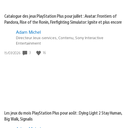
Catalogue des jeux PlayStation Plus pour juillet : Avatar: Frontiers of
Pandora, Rise of the Ronin, Firefighting Simulator: Ignite et plus encore
Adam Michel
Directeur Jeux-services, Contenu, Sony Interactive
Entertainment
Date
3
16
15/07/2026
de
publication
:
Les jeux du mois PlayStation Plus pour août : Dying Light 2 Stay Human,
Big Walk, Signalis