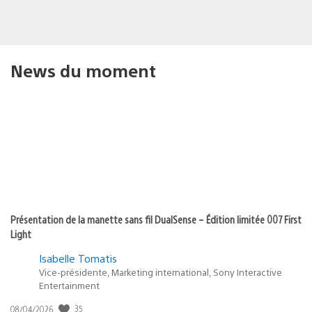
News du moment
Présentation de la manette sans fil DualSense – Édition limitée 007 First
Light
Isabelle Tomatis
Vice-présidente, Marketing international, Sony Interactive
Entertainment
Date
35
08/04/2026