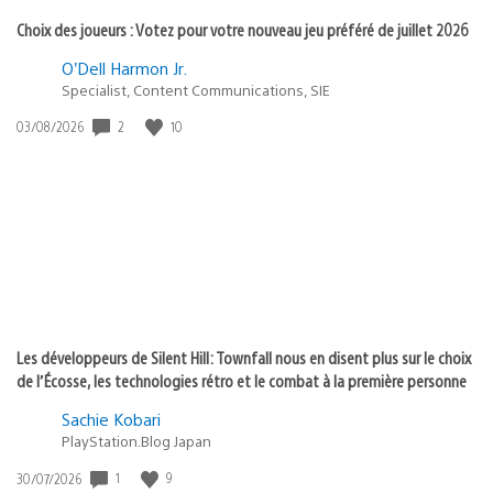
Choix des joueurs : Votez pour votre nouveau jeu préféré de juillet 2026
O’Dell Harmon Jr.
Specialist, Content Communications, SIE
Date
2
10
03/08/2026
de
publication
:
Les développeurs de Silent Hill: Townfall nous en disent plus sur le choix
de l’Écosse, les technologies rétro et le combat à la première personne
Sachie Kobari
PlayStation.Blog Japan
Date
1
9
30/07/2026