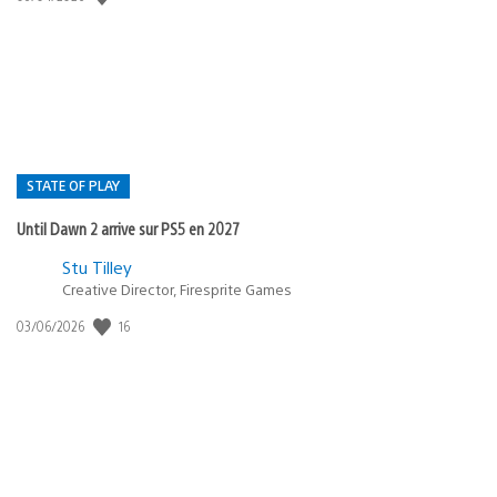
de
publication
:
STATE OF PLAY
Until Dawn 2 arrive sur PS5 en 2027
Postée
Stu Tilley
dans
Creative Director, Firesprite Games
:
Date
16
03/06/2026
state
de
of
publication
:
play