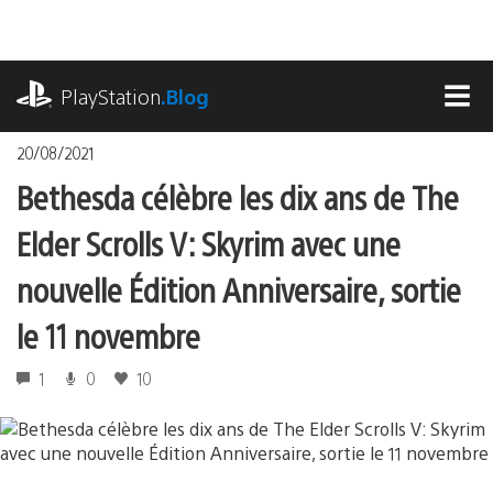
Accéder
au
contenu
playstation.com
PlayStation
.Blog
MEN
20/08/2021
Bethesda célèbre les dix ans de The
Elder Scrolls V: Skyrim avec une
nouvelle Édition Anniversaire, sortie
le 11 novembre
1
0
10