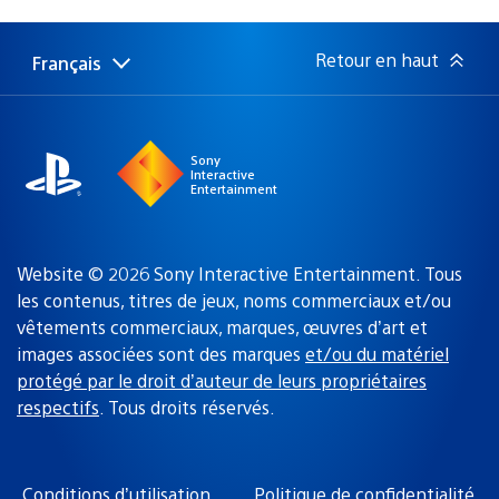
de
publication
:
Retour en haut
Français
Choisir
Région
une
actuelle
région
:
Sony
Interactive
Entertainment
Website © 2026 Sony Interactive Entertainment. Tous
les contenus, titres de jeux, noms commerciaux et/ou
vêtements commerciaux, marques, œuvres d’art et
images associées sont des marques
et/ou du matériel
protégé par le droit d’auteur de leurs propriétaires
respectifs
. Tous droits réservés.
Conditions d’utilisation
Politique de confidentialité