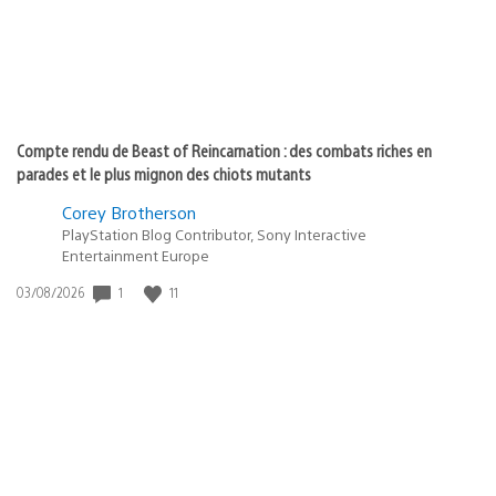
Compte rendu de Beast of Reincarnation : des combats riches en
parades et le plus mignon des chiots mutants
Corey Brotherson
PlayStation Blog Contributor, Sony Interactive
Entertainment Europe
Date
1
11
03/08/2026
de
publication
: