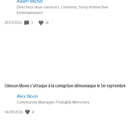
Adam Michel
Directeur Jeux-services, Contenu, Sony Interactive
Entertainment
Date
3
14
28/07/2026
de
publication
:
Crimson Moon s’attaque à la corruption démoniaque le 1er septembre
Alex Noon
Community Manager, Probably Monsters
Date
4
04/08/2026
de
publication
: