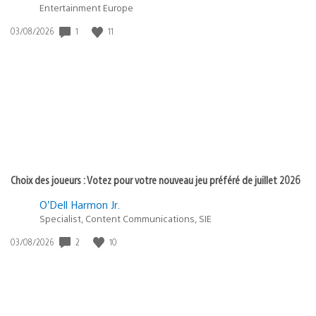
Entertainment Europe
Date
1
11
03/08/2026
de
publication
:
Choix des joueurs : Votez pour votre nouveau jeu préféré de juillet 2026
O’Dell Harmon Jr.
Specialist, Content Communications, SIE
Date
2
10
03/08/2026
de
publication
: