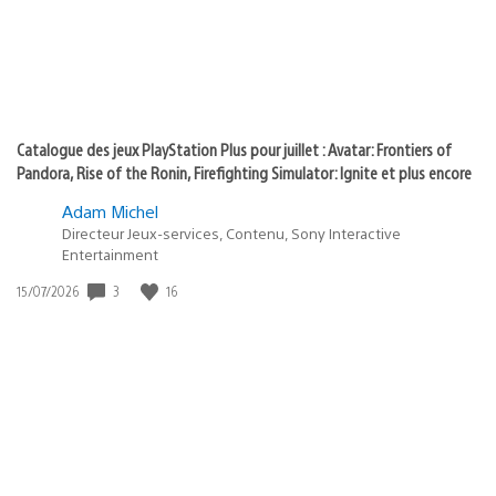
Catalogue des jeux PlayStation Plus pour juillet : Avatar: Frontiers of
Pandora, Rise of the Ronin, Firefighting Simulator: Ignite et plus encore
Adam Michel
Directeur Jeux-services, Contenu, Sony Interactive
Entertainment
Date
3
16
15/07/2026
de
publication
: