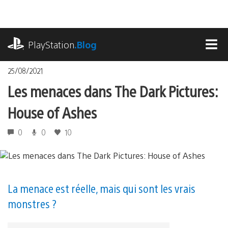
Accéder
au
contenu
playstation.com
PlayStation
.Blog
MEN
25/08/2021
Les menaces dans The Dark Pictures:
House of Ashes
0
0
10
La menace est réelle, mais qui sont les vrais
monstres ?