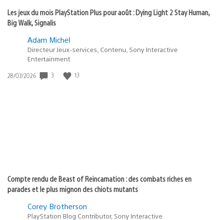
Les jeux du mois PlayStation Plus pour août : Dying Light 2 Stay Human,
Big Walk, Signalis
Adam Michel
Directeur Jeux-services, Contenu, Sony Interactive
Entertainment
Date
3
13
28/07/2026
de
publication
:
Compte rendu de Beast of Reincarnation : des combats riches en
parades et le plus mignon des chiots mutants
Corey Brotherson
PlayStation Blog Contributor, Sony Interactive