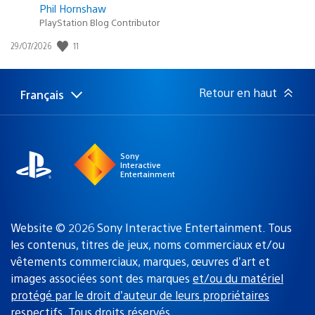
Phil Hornshaw
PlayStation Blog Contributor
Date
11
29/07/2026
de
publication
:
Retour en haut
Français
Choisir
Région
une
actuelle
région
:
Sony
Interactive
Entertainment
Website © 2026 Sony Interactive Entertainment. Tous
les contenus, titres de jeux, noms commerciaux et/ou
vêtements commerciaux, marques, œuvres d’art et
images associées sont des marques
et/ou du matériel
protégé par le droit d’auteur de leurs propriétaires
respectifs
. Tous droits réservés.