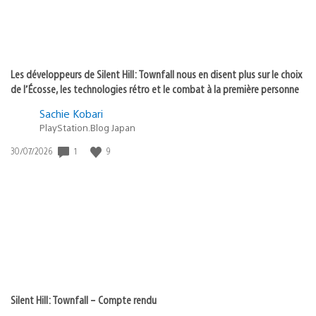
Les développeurs de Silent Hill: Townfall nous en disent plus sur le choix
de l’Écosse, les technologies rétro et le combat à la première personne
Sachie Kobari
PlayStation.Blog Japan
Date
1
9
30/07/2026
de
publication
:
Silent Hill: Townfall – Compte rendu