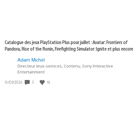
Catalogue des jeux PlayStation Plus pour juillet : Avatar: Frontiers of
Pandora, Rise of the Ronin, Firefighting Simulator: Ignite et plus encore
Adam Michel
Directeur Jeux-services, Contenu, Sony Interactive
Entertainment
Date
3
16
15/07/2026
de
publication
: