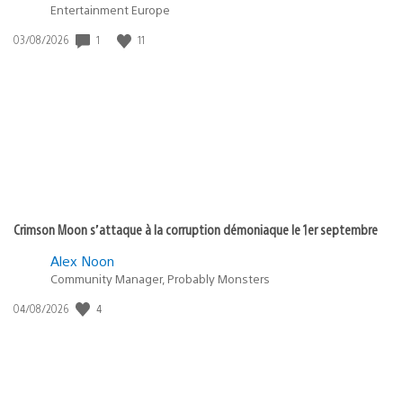
Entertainment Europe
Date
1
11
03/08/2026
de
publication
:
Crimson Moon s’attaque à la corruption démoniaque le 1er septembre
Alex Noon
Community Manager, Probably Monsters
Date
4
04/08/2026
de
publication
: