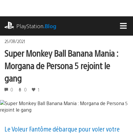
Accéder
au
contenu
playstation.com
PlayStation
.Blog
MEN
25/08/2021
Super Monkey Ball Banana Mania :
Morgana de Persona 5 rejoint le
gang
0
0
1
Le Voleur Fantôme débarque pour voler votre