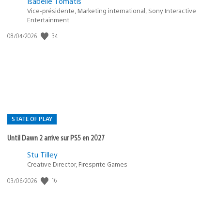
Isabelle Tomatis
Vice-présidente, Marketing international, Sony Interactive
Entertainment
Date
34
08/04/2026
de
publication
:
STATE OF PLAY
Until Dawn 2 arrive sur PS5 en 2027
Postée
Stu Tilley
dans
Creative Director, Firesprite Games
:
Date
16
03/06/2026
state
de
of
publication
:
play