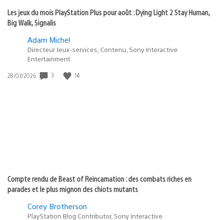
Les jeux du mois PlayStation Plus pour août : Dying Light 2 Stay Human,
Big Walk, Signalis
Adam Michel
Directeur Jeux-services, Contenu, Sony Interactive
Entertainment
Date
3
14
28/07/2026
de
publication
:
Compte rendu de Beast of Reincarnation : des combats riches en
parades et le plus mignon des chiots mutants
Corey Brotherson
PlayStation Blog Contributor, Sony Interactive