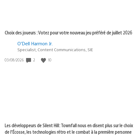
Choix des joueurs : Votez pour votre nouveau jeu préféré de juillet 2026
O’Dell Harmon Jr.
Specialist, Content Communications, SIE
Date
2
10
03/08/2026
de
publication
:
Les développeurs de Silent Hill: Townfall nous en disent plus sur le choix
de l’Écosse, les technologies rétro et le combat à la première personne