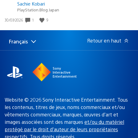
Sachie Kobari
PlayStation.Blog Japan
Date
1
9
30/07/2026
de
publication
:
Retour en haut
Français
Choisir
Région
une
actuelle
région
:
Sony
Interactive
Entertainment
Website © 2026 Sony Interactive Entertainment. Tous
les contenus, titres de jeux, noms commerciaux et/ou
vêtements commerciaux, marques, œuvres d’art et
images associées sont des marques
et/ou du matériel
protégé par le droit d’auteur de leurs propriétaires
respectifs
. Tous droits réservés.