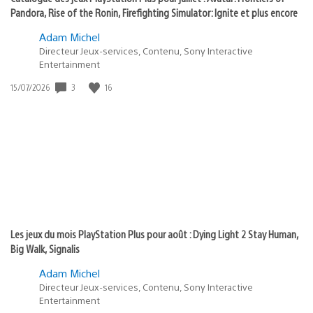
Pandora, Rise of the Ronin, Firefighting Simulator: Ignite et plus encore
Adam Michel
Directeur Jeux-services, Contenu, Sony Interactive
Entertainment
Date
3
16
15/07/2026
de
publication
:
Les jeux du mois PlayStation Plus pour août : Dying Light 2 Stay Human,
Big Walk, Signalis
Adam Michel
Directeur Jeux-services, Contenu, Sony Interactive
Entertainment