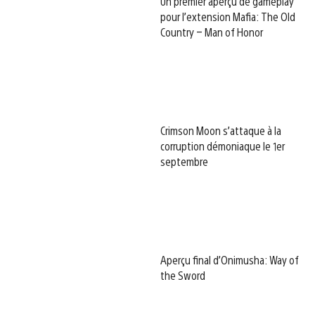
Un premier aperçu de gameplay
pour l’extension Mafia: The Old
Country – Man of Honor
Crimson Moon s’attaque à la
corruption démoniaque le 1er
septembre
Aperçu final d’Onimusha: Way of
the Sword