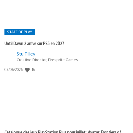
STATE OF PLAY
Until Dawn 2 arrive sur PS5 en 2027
Postée
Stu Tilley
dans
Creative Director, Firesprite Games
:
Date
16
03/06/2026
state
de
of
publication
:
play
Catalogue des jeux PlayStation Plus pour juillet : Avatar: Frontiers of