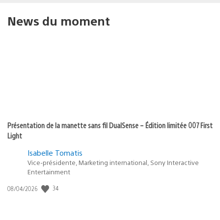
News du moment
Présentation de la manette sans fil DualSense – Édition limitée 007 First
Light
Isabelle Tomatis
Vice-présidente, Marketing international, Sony Interactive
Entertainment
Date
34
08/04/2026
de
publication
: