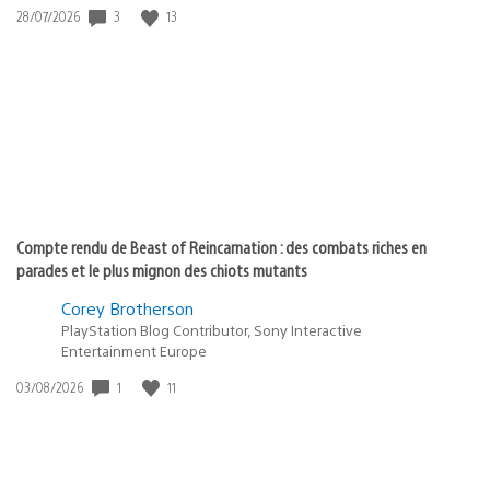
Date
3
13
28/07/2026
de
publication
:
Compte rendu de Beast of Reincarnation : des combats riches en
parades et le plus mignon des chiots mutants
Corey Brotherson
PlayStation Blog Contributor, Sony Interactive
Entertainment Europe
Date
1
11
03/08/2026
de
publication
: