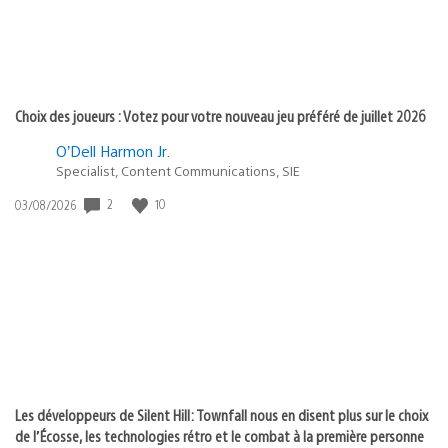
Choix des joueurs : Votez pour votre nouveau jeu préféré de juillet 2026
O’Dell Harmon Jr.
Specialist, Content Communications, SIE
Date
2
10
03/08/2026
de
publication
:
Les développeurs de Silent Hill: Townfall nous en disent plus sur le choix
de l’Écosse, les technologies rétro et le combat à la première personne