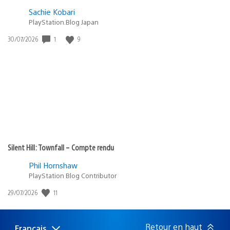
Sachie Kobari
PlayStation.Blog Japan
Date
1
9
30/07/2026
de
publication
:
Silent Hill: Townfall – Compte rendu
Phil Hornshaw
PlayStation Blog Contributor
Date
11
29/07/2026
de
publication
:
Retour en haut
Français