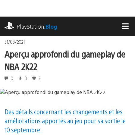
Accéder
au
contenu
playstation.com
PlayStation
.Blog
MEN
31/08/2021
Aperçu approfondi du gameplay de
NBA 2K22
0
0
3
Des détails concernant les changements et les
améliorations apportés au jeu pour sa sortie le
10 septembre.