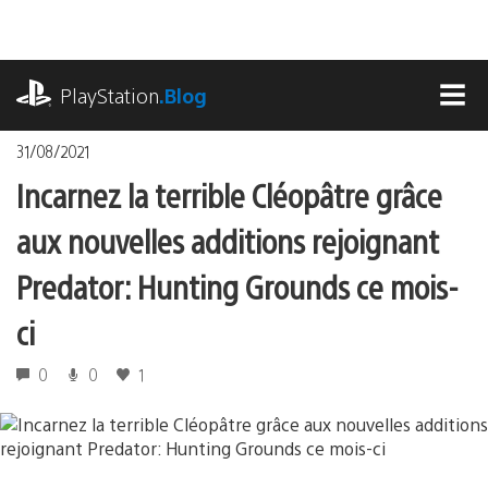
Accéder
au
contenu
playstation.com
PlayStation
.Blog
MEN
31/08/2021
Incarnez la terrible Cléopâtre grâce
aux nouvelles additions rejoignant
Predator: Hunting Grounds ce mois-
ci
0
0
1