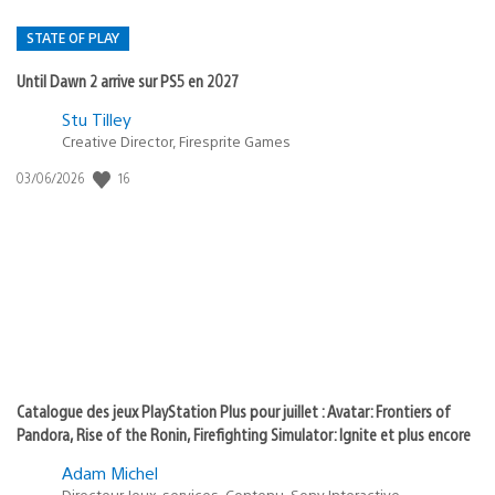
STATE OF PLAY
Until Dawn 2 arrive sur PS5 en 2027
Postée
Stu Tilley
dans
Creative Director, Firesprite Games
:
Date
16
03/06/2026
state
de
of
publication
:
play
Catalogue des jeux PlayStation Plus pour juillet : Avatar: Frontiers of
Pandora, Rise of the Ronin, Firefighting Simulator: Ignite et plus encore
Adam Michel
Directeur Jeux-services, Contenu, Sony Interactive