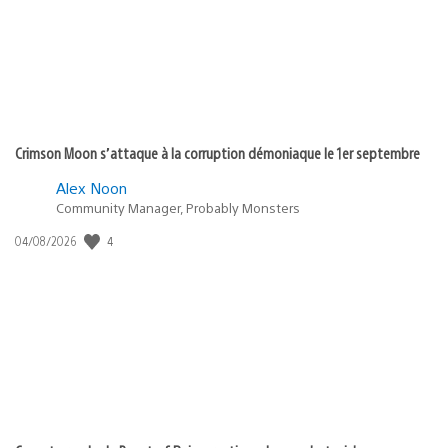
Crimson Moon s’attaque à la corruption démoniaque le 1er septembre
Alex Noon
Community Manager, Probably Monsters
Date
4
04/08/2026
de
publication
: