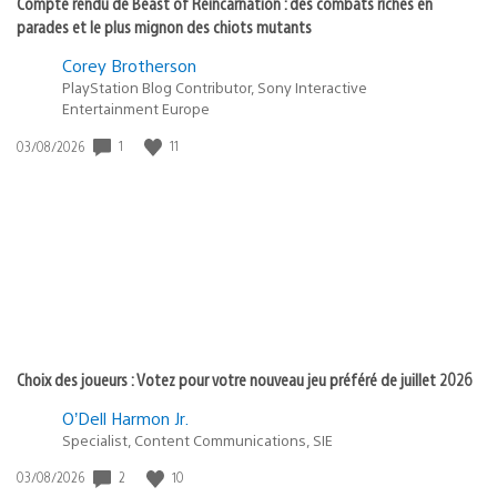
Compte rendu de Beast of Reincarnation : des combats riches en
parades et le plus mignon des chiots mutants
Corey Brotherson
PlayStation Blog Contributor, Sony Interactive
Entertainment Europe
Date
1
11
03/08/2026
de
publication
:
Choix des joueurs : Votez pour votre nouveau jeu préféré de juillet 2026
O’Dell Harmon Jr.
Specialist, Content Communications, SIE
Date
2
10
03/08/2026
de