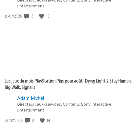
Entertainment
Date
3
16
15/07/2026
de
publication
:
Les jeux du mois PlayStation Plus pour août : Dying Light 2 Stay Human,
Big Walk, Signalis
Adam Michel
Directeur Jeux-services, Contenu, Sony Interactive
Entertainment
Date
3
14
28/07/2026
de
publication
: