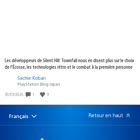
publication
:
Les développeurs de Silent Hill: Townfall nous en disent plus sur le choix
de l’Écosse, les technologies rétro et le combat à la première personne
Sachie Kobari
PlayStation.Blog Japan
Date
1
9
30/07/2026
de
publication
:
Retour en haut
Français
Choisir
Région
une
actuelle
région
: