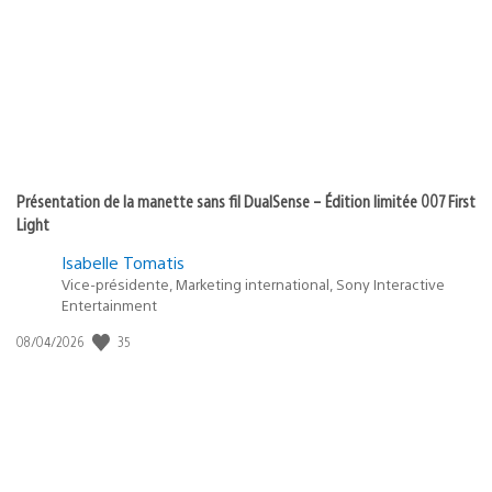
Présentation de la manette sans fil DualSense – Édition limitée 007 First
Light
Isabelle Tomatis
Vice-présidente, Marketing international, Sony Interactive
Entertainment
Date
35
08/04/2026
de
publication
: